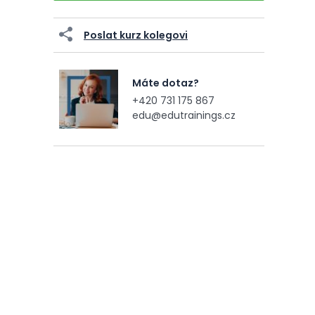
Poslat kurz kolegovi
Máte dotaz?
+420 731 175 867
edu@edutrainings.cz