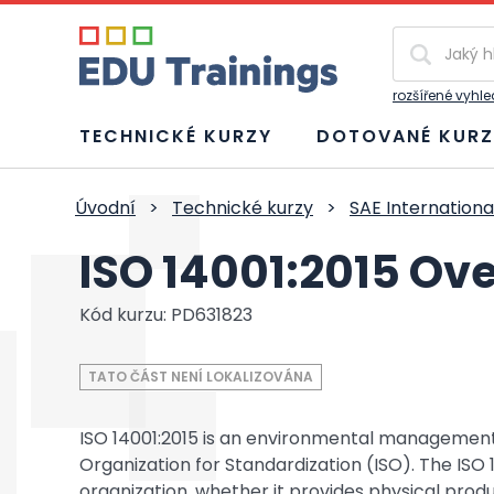
Vyhledávání
rozšířené vyhl
TECHNICKÉ KURZY
DOTOVANÉ KURZ
Úvodní
>
Technické kurzy
>
SAE Internationa
ISO 14001:2015 Ov
Kód kurzu: PD631823
TATO ČÁST NENÍ LOKALIZOVÁNA
ISO 14001:2015 is an environmental management
Organization for Standardization (ISO). The ISO
organization, whether it provides physical prod