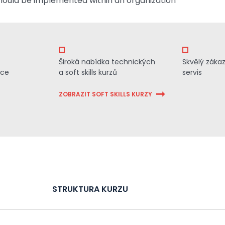
ould be implemented within an organization
Široká nabídka technických
Skvělý záka
ace
a soft skills kurzů
servis
ZOBRAZIT SOFT SKILLS KURZY
STRUKTURA KURZU