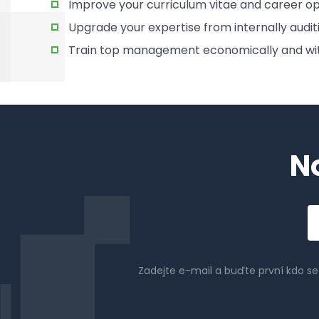
Improve your curriculum vitae and career oppo
Upgrade your expertise from internally auditi
Train top management economically and wit
N
Em
a
Zadejte e-mail a buďte první kdo s