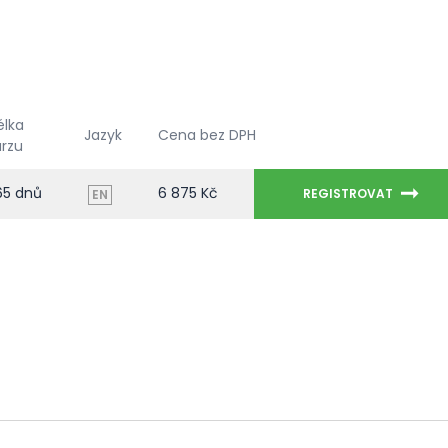
élka
Jazyk
Cena bez DPH
urzu
65 dnů
6 875 Kč
REGISTROVAT
EN