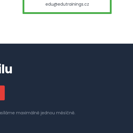
edu@edutrainings.cz
lu
 zasíláme maximálně jednou měsíčně.