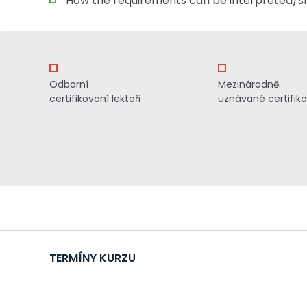
How the requirements can be interpreted/sh
Odborní
Mezinárodně
certifikovaní lektoři
uznávané certifik
TERMÍNY KURZU