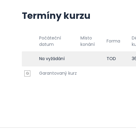
Termíny kurzu
Počáteční
Místo
D
Forma
datum
konání
k
Na vyžádání
TOD
3
Garantovaný kurz
G