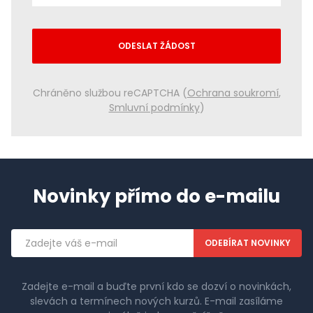
ODESLAT ŽÁDOST
Chráněno službou reCAPTCHA (
Ochrana soukromí
,
Smluvní podmínky
)
Novinky přímo do e-mailu
Emailová
adresa
Zadejte e-mail a buďte první kdo se dozví o novinkách,
slevách a termínech nových kurzů. E-mail zasíláme