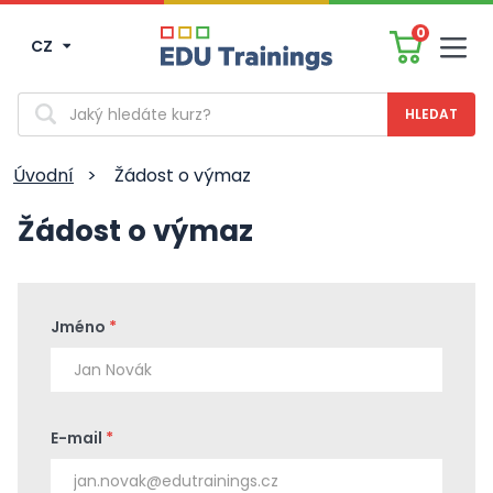
0
CZ
Men
Vyhledávání
Úvodní
>
Žádost o výmaz
Žádost o výmaz
Jméno
*
E-mail
*