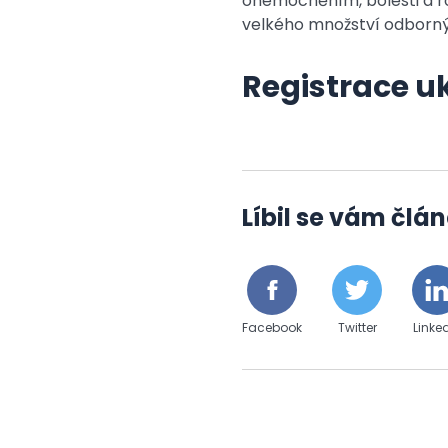
onemocněním, bolesti a r
velkého množství odborný
Registrace 
Líbil se vám člán
Facebook
Twitter
Linke