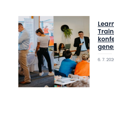
Lear
Train
konfe
gene
6. 7. 20