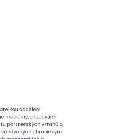
datelkou oddělení
né medicíny, především
tutu partnerských vztahů a
fií věnovaných chronickým