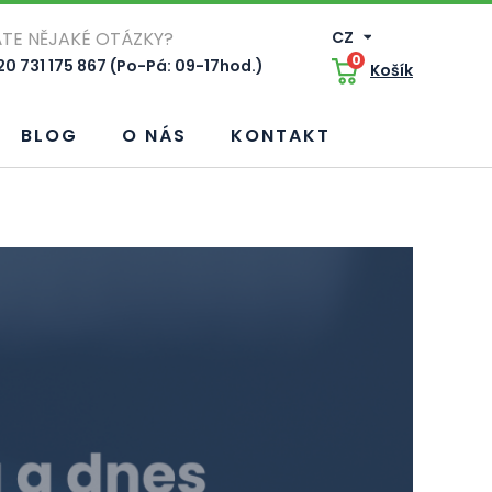
TE NĚJAKÉ OTÁZKY?
CZ
0
0 731 175 867 (Po-Pá: 09-17hod.)
Košík
BLOG
O NÁS
KONTAKT