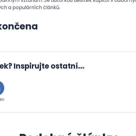
odinným vztahům. Je autorkou desítek kapitol v odborný
ch a populárních článků.
ukončena
ek? Inspirujte ostatní...
din