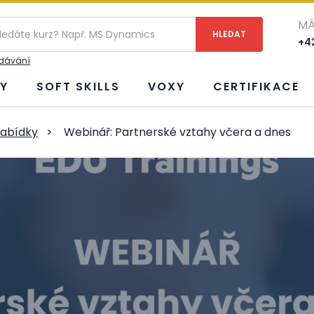
MÁ
+42
edávání
Y
SOFT SKILLS
VOXY
CERTIFIKACE
nabídky
>
Webinář: Partnerské vztahy včera a dnes