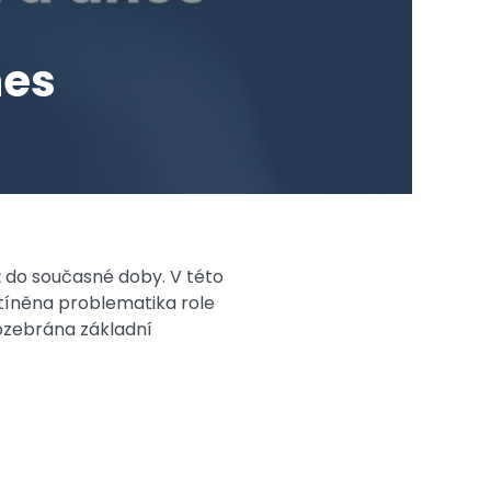
nes
 do současné doby. V této
stíněna problematika role
ozebrána základní