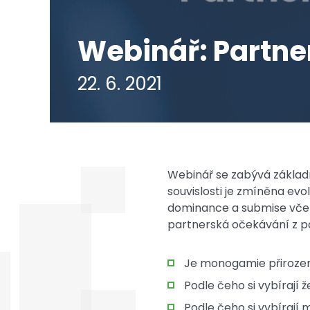
Webinář: Partne
22. 6. 2021
Webinář se zabývá základ
souvislosti je zmíněna ev
dominance a submise včet
partnerská očekávání z p
Je monogamie přiroze
Podle čeho si vybírají 
Podle čeho si vybírají 