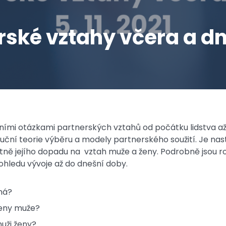
rské vztahy včera a d
ními otázkami partnerských vztahů od počátku lidstva až
oluční teorie výběru a modely partnerského soužití. Je na
ně jejího dopadu na vztah muže a ženy. Podrobně jsou r
ohledu vývoje až do dnešní doby.
ná?
ženy muže?
muži ženy?