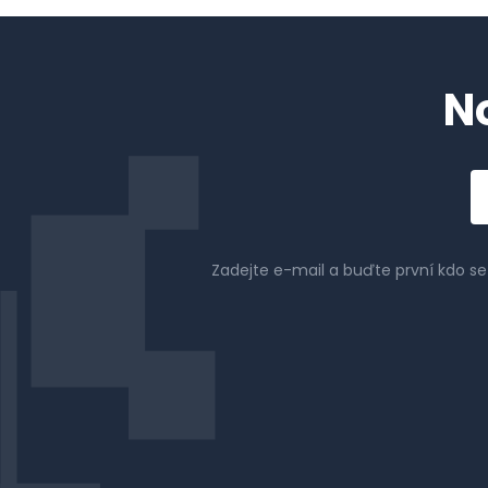
N
Em
a
Zadejte e-mail a buďte první kdo s