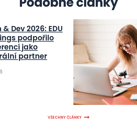
Podobné články
n & Dev 2026: EDU
ings podpořilo
renci jako
rální partner
26
VŠECHNY ČLÁNKY