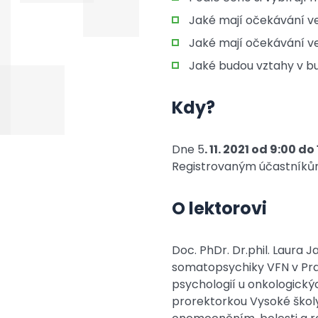
Jaké mají očekávání v
Jaké mají očekávání v
Jaké budou vztahy v b
Kdy?
Dne 5
. 11. 2021 od 9:00 
Registrovaným účastníků
O lektorovi
Doc. PhDr. Dr.phil. Laura 
somatopsychiky VFN v Pra
psychologií u onkologický
prorektorkou Vysoké škol