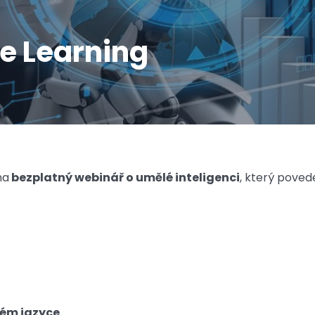
e Learning
na
bezplatný webinář o umělé inteligenci
, který povede
kém jazyce