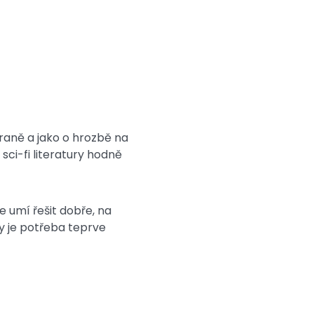
traně a jako o hrozbě na
sci-fi literatury hodně
 umí řešit dobře, na
zvy je potřeba teprve