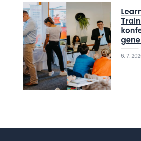
Lear
Train
konfe
gene
6. 7. 20