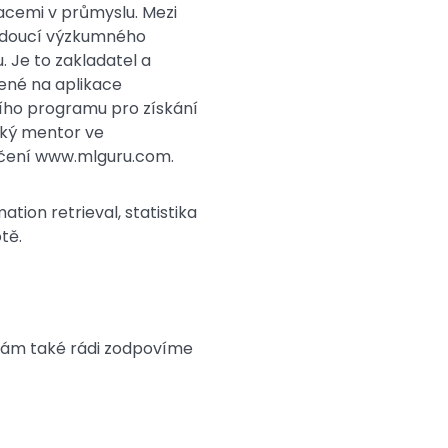
ikacemi v průmyslu. Mezi
 vedoucí výzkumného
. Je to zakladatel a
ené na aplikace
cího programu pro získání
cký mentor ve
 učení www.mlguru.com.
tion retrieval, statistika
tě.
Vám také rádi zodpovíme