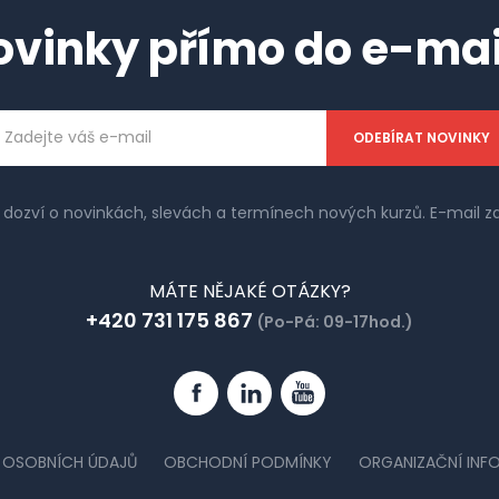
ovinky přímo do e-mai
ailová
dresa
e dozví o novinkách, slevách a termínech nových kurzů. E-mail
MÁTE NĚJAKÉ OTÁZKY?
+420 731 175 867
(Po-Pá: 09-17hod.)
Facebook
Linkedin
YouTube
 OSOBNÍCH ÚDAJŮ
OBCHODNÍ PODMÍNKY
ORGANIZAČNÍ INF