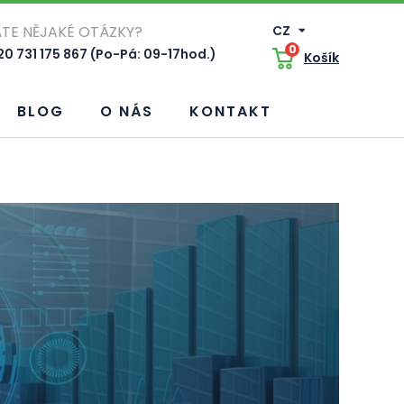
TE NĚJAKÉ OTÁZKY?
CZ
0
0 731 175 867 (Po-Pá: 09-17hod.)
Košík
BLOG
O NÁS
KONTAKT