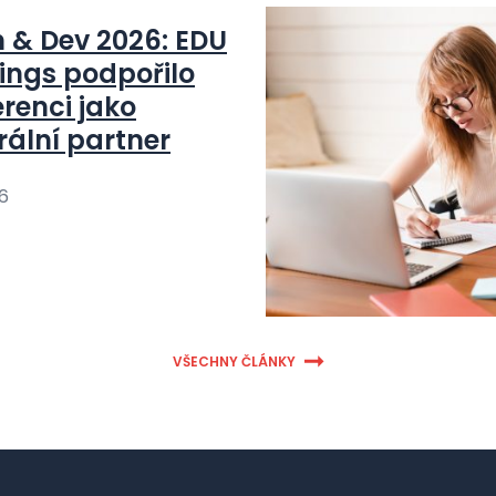
n & Dev 2026: EDU
ings podpořilo
renci jako
rální partner
26
VŠECHNY ČLÁNKY