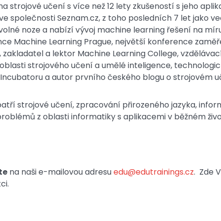
na strojové učení s více než 12 lety zkušeností s jeho apl
 ve společnosti Seznam.cz, z toho posledních 7 let jako
volné noze a nabízí vývoj machine learning řešení na míru
nce Machine Learning Prague, největší konference zaměř
, zakladatel a lektor Machine Learning College, vzděláva
oblasti strojového učení a umělé inteligence, technologi
p Incubatoru a autor prvního českého blogu o strojovém
tří strojové učení, zpracování přirozeného jazyka, informa
roblémů z oblasti informatiky s aplikacemi v běžném živo
te
na naši e-mailovou adresu
edu@edutrainings.cz
. Zde 
ci.