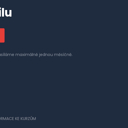
lu
 zasíláme maximálně jednou měsíčně.
ORMACE KE KURZŮM