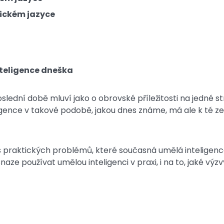
lickém jazyce
nteligence dneška
oslední době mluví jako o obrovské příležitosti na jedné s
gence v takové podobě, jakou dnes známe, má ale k té ze 
 praktických problémů, které současná umělá inteligence
 snaze používat umělou inteligenci v praxi, i na to, jaké vý