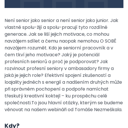
Není senior jako senior a není senior jako junior. Jak
vlastně spolu-žijí a spolu-pracují tyto rozdílné
generace. Jak se liší jejich motivace, co mohou
navzájem sdílet a čemu naopak nemohou O SOBĚ
navzájem rozumět. Kdo je seniorní pracovník a v
čem tkví jeho motivace? Jaký je potenciál
profesních seniorů a proč je podporovat? Jak
rozvinout profesní seniory v ambasadory firmy a
jaká je jejich role? Efektivní spojení zkušeností a
loajality jedněch s energií a nadšením druhých může
při správném pochopení a podpoře namíchat
třeskutý kreativní koktejl – ku prospěchu celé
společnosti.To jsou hlavní otázky, kterým se budeme
věnovat na našem webináři od Tomáše Nezmeškala.
Kdy?