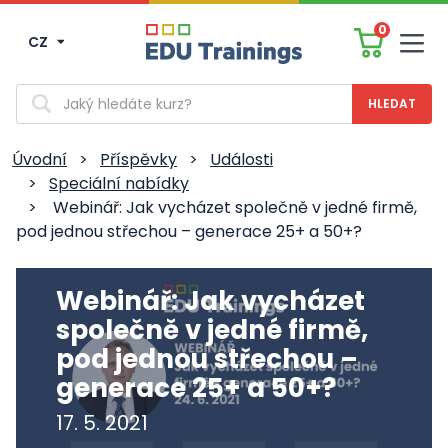
0
CZ
Men
Vyhledávání
Úvodní
>
Příspěvky
>
Události
>
Speciální nabídky
>
Webinář: Jak vycházet společně v jedné firmě,
pod jednou střechou – generace 25+ a 50+?
Webinář: Jak vycházet
společně v jedné firmě,
pod jednou střechou –
generace 25+ a 50+?
17. 5. 2021