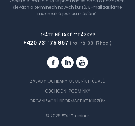
Zadejte e-mail a buďte první kdo se dozví o novinkách,
slevách a termínech nových kurzů. E-mail zasíláme
maximálně jednou měsíčně.
MÁTE NĚJAKÉ OTÁZKY?
+420 731 175 867
(Po-Pá: 09-17hod.)
Facebook
Linkedin
YouTube
ZÁSADY OCHRANY OSOBNÍCH ÚDAJŮ
OBCHODNÍ PODMÍNKY
ORGANIZAČNÍ INFORMACE KE KURZŮM
© 2026 EDU Trainings