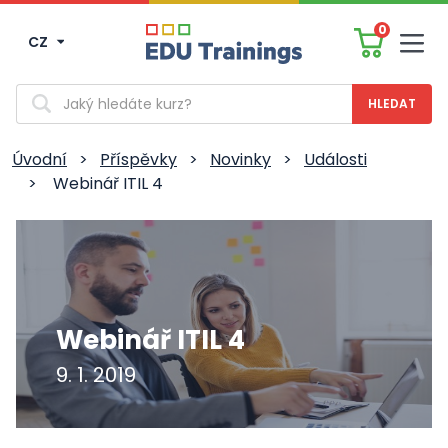
0
CZ
Men
Vyhledávání
Úvodní
>
Příspěvky
>
Novinky
>
Události
>
Webinář ITIL 4
Webinář ITIL 4
9. 1. 2019