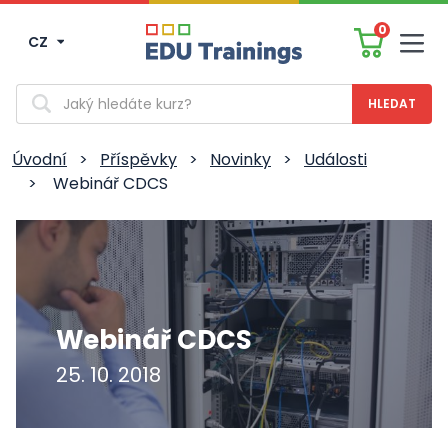
0
CZ
Men
Vyhledávání
Úvodní
>
Příspěvky
>
Novinky
>
Události
>
Webinář CDCS
Webinář CDCS
25. 10. 2018