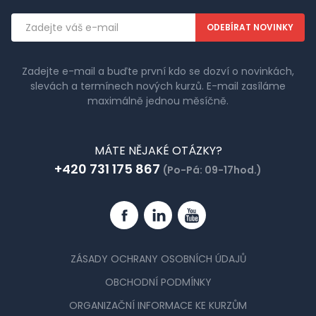
Emailová
adresa
Zadejte e-mail a buďte první kdo se dozví o novinkách,
slevách a termínech nových kurzů. E-mail zasíláme
maximálně jednou měsíčně.
MÁTE NĚJAKÉ OTÁZKY?
+420 731 175 867
(Po-Pá: 09-17hod.)
Facebook
Linkedin
YouTube
ZÁSADY OCHRANY OSOBNÍCH ÚDAJŮ
OBCHODNÍ PODMÍNKY
ORGANIZAČNÍ INFORMACE KE KURZŮM