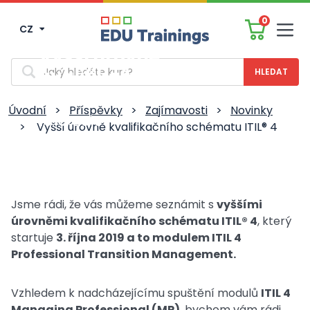
0
CZ
Men
Vyšší úrovně
Vyhledávání
kvalifikačního
schématu ITIL® 4
Úvodní
>
Příspěvky
>
Zajímavosti
>
Novinky
19. 8. 2019
>
Vyšší úrovně kvalifikačního schématu ITIL® 4
Jsme rádi, že vás můžeme seznámit s
vyššími
úrovněmi kvalifikačního schématu ITIL® 4
, který
startuje
3. října 2019 a to modulem ITIL 4
Professional Transition Management.
Vzhledem k nadcházejícímu spuštění modulů
ITIL 4
Managing Professional (MP)
, bychom vám rádi