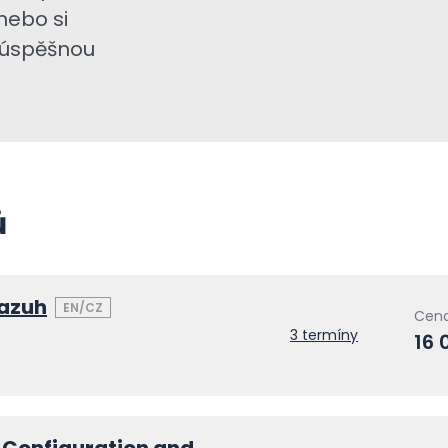
nebo si
a úspěšnou
ů
Wazuh
EN/CZ
Cena
3 termíny
16 