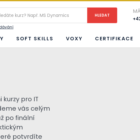
MÁ
+42
edávání
Y
SOFT SKILLS
VOXY
CERTIFIKACE
kurzy pro IT
edeme vás celým
 po finální
ktickým
teré potvrdíte