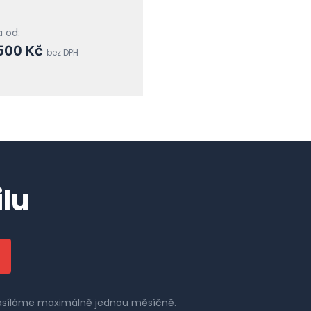
 od:
500 Kč
bez DPH
lu
 zasíláme maximálně jednou měsíčně.