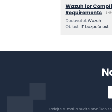
Wazuh for Compli
Requirements
EN/
Dodavatel:
Wazuh
Oblast:
IT bezpečnost
N
Em
a
Zadejte e-mail a buďte první kdo s