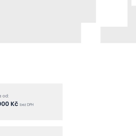
 od:
000 Kč
bez DPH