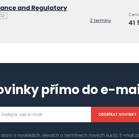
ance and Regulatory
Cena
CZ
2 termíny
41 
ovinky přímo do e-mai
ailová
dresa
e dozví o novinkách, slevách a termínech nových kurzů. E-mail