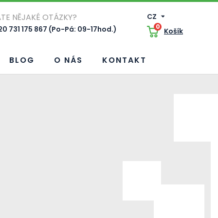
TE NĚJAKÉ OTÁZKY?
CZ
0
0 731 175 867 (Po-Pá: 09-17hod.)
Košík
BLOG
O NÁS
KONTAKT