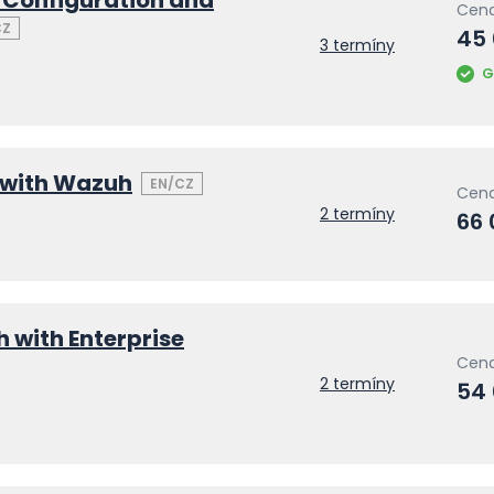
Configuration and
Cena
CZ
45
3 termíny
G
 with Wazuh
EN/CZ
Cena
2 termíny
66
 with Enterprise
Cena
2 termíny
54