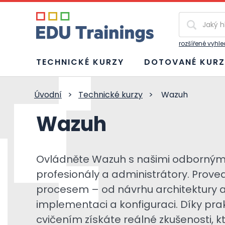
Vyhledávání
rozšířené vyhl
TECHNICKÉ KURZY
DOTOVANÉ KURZ
Úvodní
>
Technické kurzy
>
Wazuh
Wazuh
Ovládněte Wazuh s našimi odbornými 
profesionály a administrátory. Prov
procesem – od návrhu architektury až
implementaci a konfiguraci. Díky pra
cvičením získáte reálné zkušenosti, k