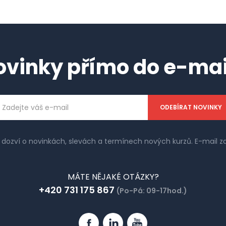
ovinky přímo do e-mai
ailová
dresa
e dozví o novinkách, slevách a termínech nových kurzů. E-mail
MÁTE NĚJAKÉ OTÁZKY?
+420 731 175 867
(Po-Pá: 09-17hod.)