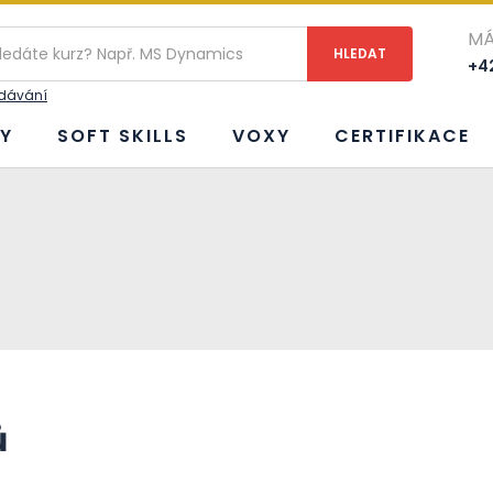
MÁ
+42
edávání
Y
SOFT SKILLS
VOXY
CERTIFIKACE
ů