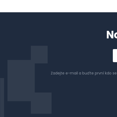
N
Em
a
Zadejte e-mail a buďte první kdo s