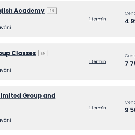
nglish Academy
EN
Cena
1 termín
4 
ávání
oup Classes
EN
Cena
1 termín
7 7
ávání
limited Group and
Cena
1 termín
9 
ávání