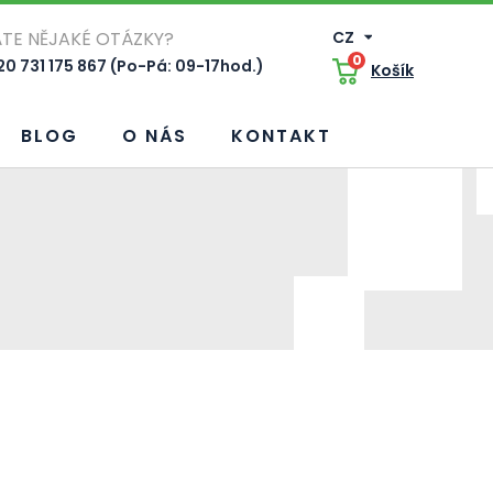
TE NĚJAKÉ OTÁZKY?
CZ
0
0 731 175 867 (Po-Pá: 09-17hod.)
Košík
BLOG
O NÁS
KONTAKT