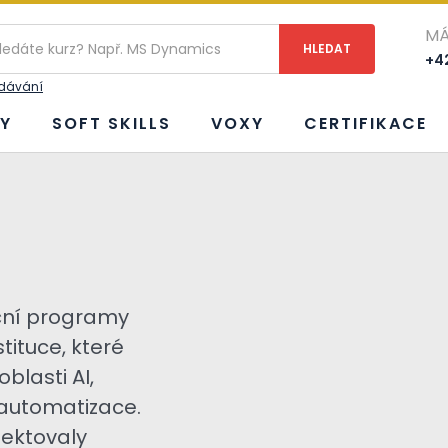
MÁ
+42
edávání
Y
SOFT SKILLS
VOXY
CERTIFIKACE
ační programy
stituce, které
blasti AI,
 automatizace.
lektovaly