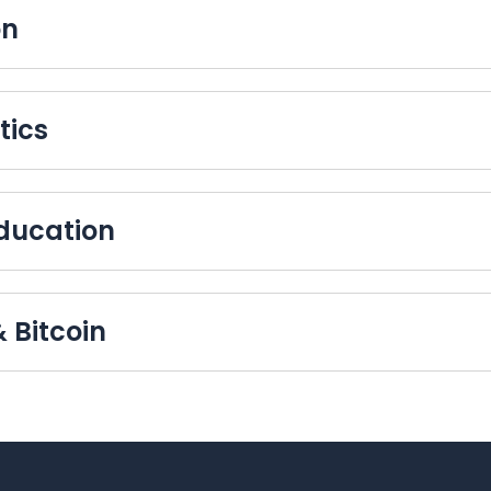
on
tics
Education
 Bitcoin