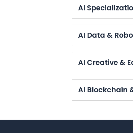
AI Specializati
AI Data & Robo
AI Creative & 
AI Blockchain &