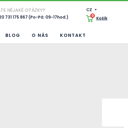
TE NĚJAKÉ OTÁZKY?
CZ
0
0 731 175 867 (Po-Pá: 09-17hod.)
Košík
BLOG
O NÁS
KONTAKT