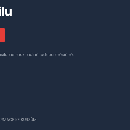
lu
 zasíláme maximálně jednou měsíčně.
ORMACE KE KURZŮM