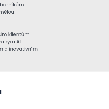
dborníkům
umělou
im klientům
vaným AI
m a inovativním
ů