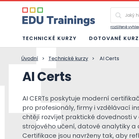
Vyhledávání
rozšířené vyhl
TECHNICKÉ KURZY
DOTOVANÉ KURZ
Úvodní
>
Technické kurzy
>
AI Certs
AI Certs
AI CERTs poskytuje moderní certifik
pro profesionály, firmy i vzdělávací in
chtějí rozvíjet praktické dovednosti v o
strojového učení, datové analytiky a
Certifikace jsou navrženy tak, aby ref