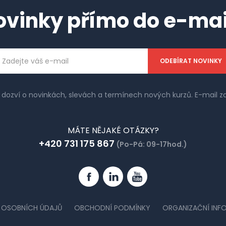
ovinky přímo do e-mai
ailová
dresa
e dozví o novinkách, slevách a termínech nových kurzů. E-mail
MÁTE NĚJAKÉ OTÁZKY?
+420 731 175 867
(Po-Pá: 09-17hod.)
Facebook
Linkedin
YouTube
 OSOBNÍCH ÚDAJŮ
OBCHODNÍ PODMÍNKY
ORGANIZAČNÍ INF