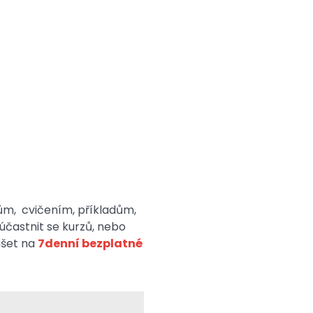
rzům, cvičením, příkladům,
účastnit se kurzů, nebo
ušet na
7denní bezplatné