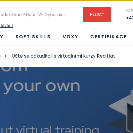
MÁ
+42
edávání
Y
SOFT SKILLS
VOXY
CERTIFIKACE
i
>
Učte se odkudkoli s virtuálními kurzy Red Hat