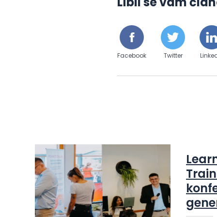
Líbil se vám člán
Facebook
Twitter
Linke
Lear
Train
konfe
gene