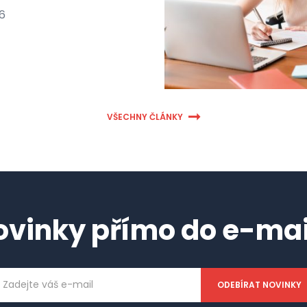
26
VŠECHNY ČLÁNKY
ovinky přímo do e-mai
ailová
dresa