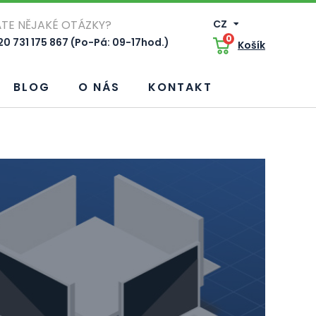
TE NĚJAKÉ OTÁZKY?
CZ
0
0 731 175 867 (Po-Pá: 09-17hod.)
Košík
BLOG
O NÁS
KONTAKT