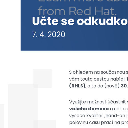
Učte se odkudkol
7. 4. 2020
S ohledem na současnou si
vám touto cestou nabídli
(RHLS)
, a to do (nově)
30
Využijte možnost účastnit
vašeho domova
a učte s
vysoce kvalitní „hand-on l
polovinu času prací na pr