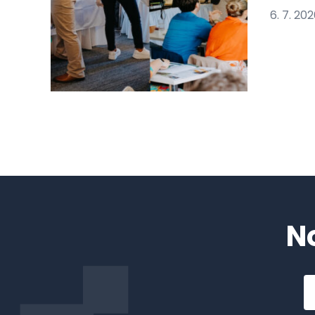
6. 7. 20
N
Em
a