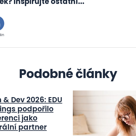
ek? Inspirujte ostatní...
din
Podobné články
n & Dev 2026: EDU
ings podpořilo
renci jako
rální partner