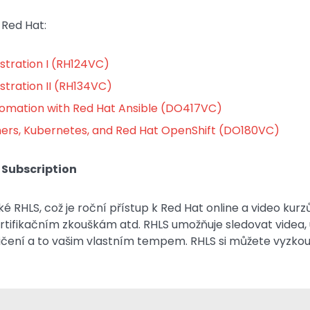
 Red Hat:
stration I (RH124VC)
tration II (RH134VC)
omation with Red Hat Ansible (DO417VC)
ners, Kubernetes, and Red Hat OpenShift
(DO180VC)
 Subscription
ké RHLS, což je roční přístup k Red Hat online a video ku
ifikačním zkouškám atd. RHLS umožňuje sledovat videa, 
ičení a to vašim vlastním tempem. RHLS si můžete vyzko