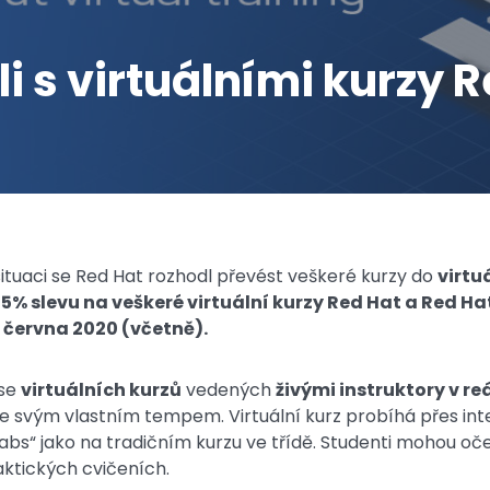
i s virtuálními kurzy 
tuaci se Red Hat rozhodl převést veškeré kurzy do
virtu
15% slevu na veškeré virtuální kurzy Red Hat a Red Ha
. června 2020 (včetně).
 se
virtuálních kurzů
vedených
živými instruktory v r
e svým vlastním tempem. Virtuální kurz probíhá přes inte
abs“ jako na tradičním kurzu ve třídě. Studenti mohou oče
aktických cvičeních.