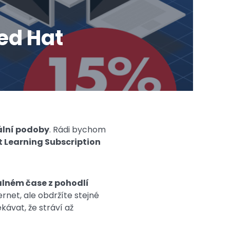
Red Hat
ální podoby
. Rádi bychom
t Learning Subscription
eálném čase z pohodlí
rnet, ale obdržíte stejné
kávat, že stráví až