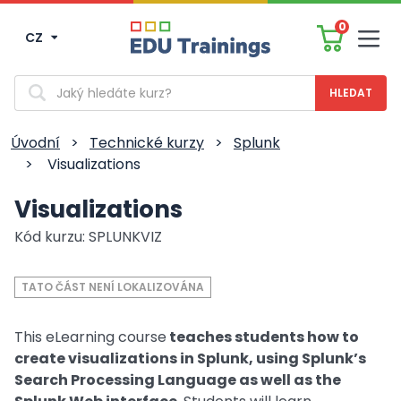
0
CZ
Men
Vyhledávání
Úvodní
>
Technické kurzy
>
Splunk
>
Visualizations
Visualizations
Kód kurzu: SPLUNKVIZ
TATO ČÁST NENÍ LOKALIZOVÁNA
This eLearning course
teaches students how to
create visualizations in Splunk, using Splunk’s
Search Processing Language as well as the