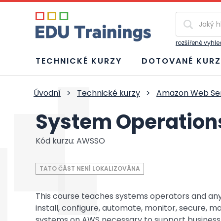
Vyhledávání
rozšířené vyhl
TECHNICKÉ KURZY
DOTOVANÉ KURZ
Úvodní
>
Technické kurzy
>
Amazon Web Ser
System Operation
Kód kurzu: AWSSO
TATO ČÁST NENÍ LOKALIZOVÁNA
This course teaches systems operators and an
install, configure, automate, monitor, secure, m
systems on AWS necessary to support business 