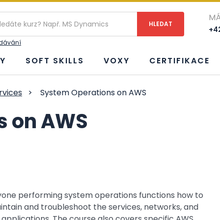
MÁ
+42
edávání
Y
SOFT SKILLS
VOXY
CERTIFIKACE
vices
>
System Operations on AWS
s on AWS
yone performing system operations functions how to
aintain and troubleshoot the services, networks, and
applications. The course also covers specific AWS