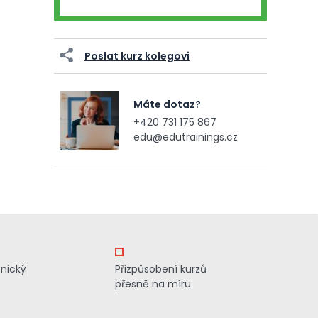
Poslat kurz kolegovi
Máte dotaz?
+420 731 175 867
edu@edutrainings.cz
znický
Přizpůsobení kurzů
přesně na míru