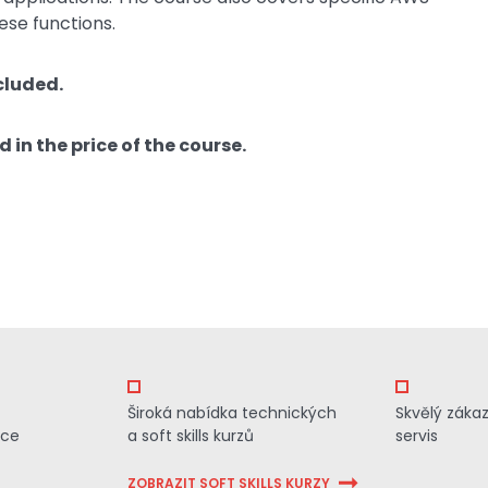
ese functions.
cluded.
d in the price of the course.
Široká nabídka technických
Skvělý záka
ace
a soft skills kurzů
servis
ZOBRAZIT SOFT SKILLS KURZY