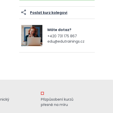
Poslat kurz kolegovi
Máte dotaz?
+420 731 175 867
edu@edutrainings.cz
znický
Přizpůsobení kurzů
přesně na míru