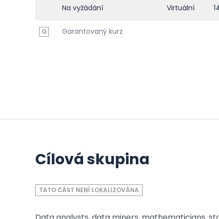
Na vyžádání
Virtuální
1
Garantovaný kurz
G
Cílová skupina
TATO ČÁST NENÍ LOKALIZOVÁNA
Data analysts, data miners, mathematicians, statis