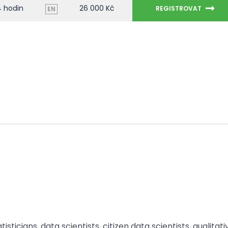
4 hodin
26 000 Kč
REGISTROVAT
EN
ticians, data scientists, citizen data scientists, qualitati