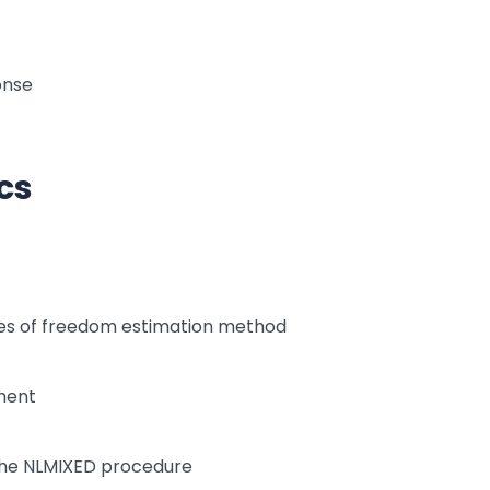
onse
cs
es of freedom estimation method
ment
the NLMIXED procedure