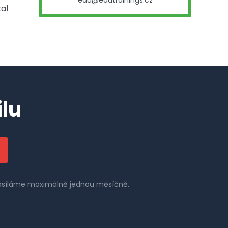
edu@edutrainings.cz
cal
lu
 zasíláme maximálně jednou měsíčně.