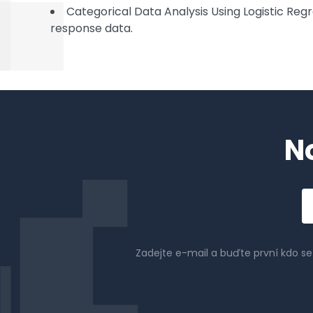
Categorical Data Analysis Using Logistic Reg
response data.
N
Em
a
Zadejte e-mail a buďte první kdo s