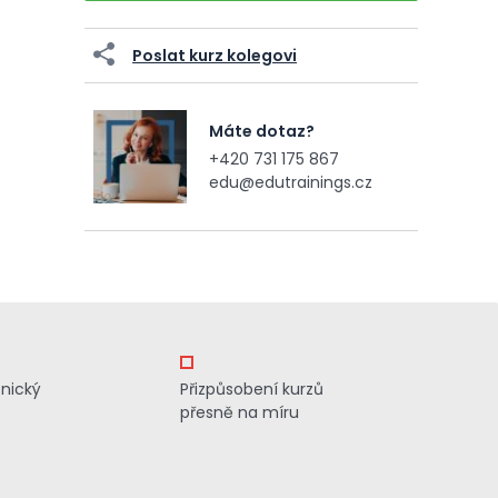
Poslat kurz kolegovi
Máte dotaz?
+420 731 175 867
edu@edutrainings.cz
znický
Přizpůsobení kurzů
přesně na míru