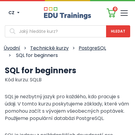
0
CZ
Men
Vyhledávání
Úvodní
>
Technické kurzy
>
PostgreSQL
>
SQL for beginners
SQL for beginners
Kód kurzu: SQLB
SQL je nezbytný jazyk pro každého, kdo pracuje s
údaji. V tomto kurzu poskytujeme základy, které vám
pomohou začít s vývojem všeobecných poptávek.
Použijeme populární databázi PostgreSQL.