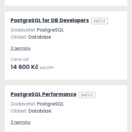
PostgreSQL for DB Developers
EN/CZ
Dodavatel:
PostgreSQL
Oblast:
Databáze
3 termíny
Cena od:
14 600 Kč
bez DPH
PostgreSQL Performance
EN/CZ
Dodavatel:
PostgreSQL
Oblast:
Databáze
3 termíny