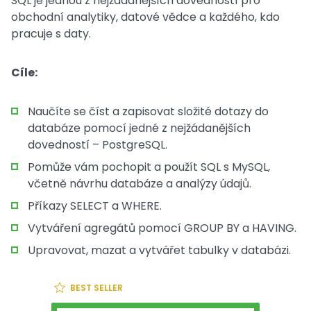
SQL je jednou z nejžádanějších dovedností pro
obchodní analytiky, datové vědce a každého, kdo
pracuje s daty.
Cíle:
Naučíte se číst a zapisovat složité dotazy do
databáze pomocí jedné z nejžádanějších
dovedností – PostgreSQL.
Pomůže vám pochopit a použít SQL s MySQL,
včetně návrhu databáze a analýzy údajů.
Příkazy SELECT a WHERE.
Vytváření agregátů pomocí GROUP BY a HAVING.
Upravovat, mazat a vytvářet tabulky v databázi.
BEST SELLER