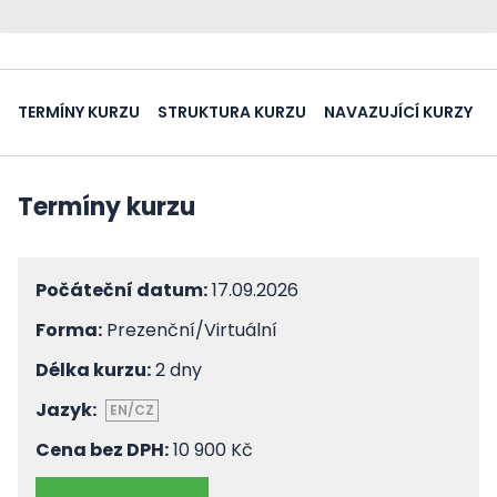
TERMÍNY KURZU
STRUKTURA KURZU
NAVAZUJÍCÍ KURZY
Termíny kurzu
Počáteční datum:
17.09.2026
Forma:
Prezenční/Virtuální
Délka kurzu:
2 dny
Jazyk:
EN/CZ
Cena bez DPH:
10 900 Kč