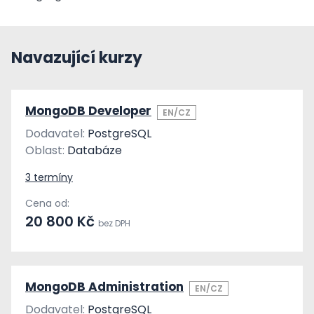
Navazující kurzy
MongoDB Developer
EN/CZ
Dodavatel:
PostgreSQL
Oblast:
Databáze
3 termíny
Cena od:
20 800 Kč
bez DPH
MongoDB Administration
EN/CZ
Dodavatel:
PostgreSQL