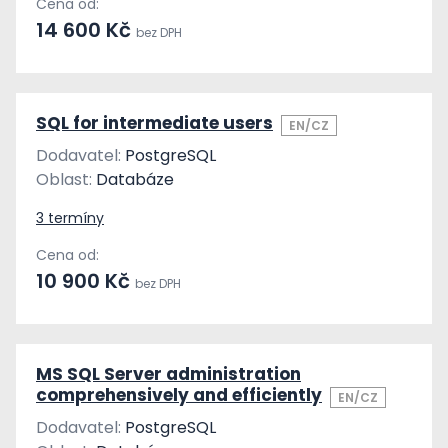
Cena od:
14 600 Kč
bez DPH
SQL for intermediate users
EN/CZ
Dodavatel:
PostgreSQL
Oblast:
Databáze
3 termíny
Cena od:
10 900 Kč
bez DPH
MS SQL Server administration
comprehensively and efficiently
EN/CZ
Dodavatel:
PostgreSQL