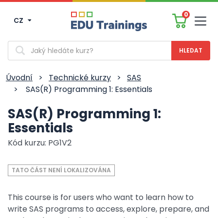
0
CZ
Men
Vyhledávání
Úvodní
>
Technické kurzy
>
SAS
>
SAS(R) Programming 1: Essentials
SAS(R) Programming 1:
Essentials
Kód kurzu: PG1V2
TATO ČÁST NENÍ LOKALIZOVÁNA
This course is for users who want to learn how to
write SAS programs to access, explore, prepare, and