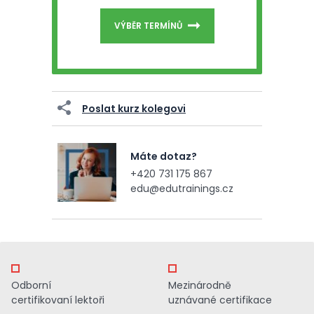
VÝBĚR TERMÍNŮ
Poslat kurz kolegovi
Máte dotaz?
+420 731 175 867
edu@edutrainings.cz
Odborní
Mezinárodně
certifikovaní lektoři
uznávané certifikace