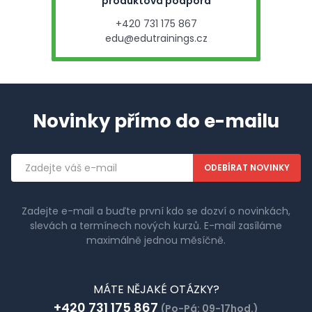
produktová podpora
+420 731 175 867
edu@edutrainings.cz
Novinky přímo do e-mailu
Emailová
adresa
Zadejte e-mail a buďte první kdo se dozví o novinkách,
slevách a termínech nových kurzů. E-mail zasíláme
maximálně jednou měsíčně.
MÁTE NĚJAKÉ OTÁZKY?
+420 731 175 867
(Po-Pá: 09-17hod.)