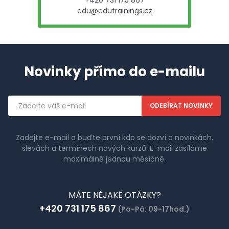
+420 731 175 867
edu@edutrainings.cz
Novinky přímo do e-mailu
Emailová
adresa
Zadejte e-mail a buďte první kdo se dozví o novinkách,
slevách a termínech nových kurzů. E-mail zasíláme
maximálně jednou měsíčně.
MÁTE NĚJAKÉ OTÁZKY?
+420 731 175 867
(Po-Pá: 09-17hod.)