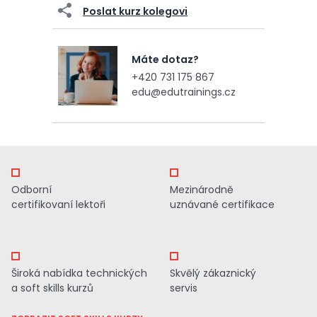
Poslat kurz kolegovi
Máte dotaz?
+420 731 175 867
edu@edutrainings.cz
Odborní
Mezinárodně
certifikovaní lektoři
uznávané certifikace
Široká nabídka technických
Skvělý zákaznický
a soft skills kurzů
servis