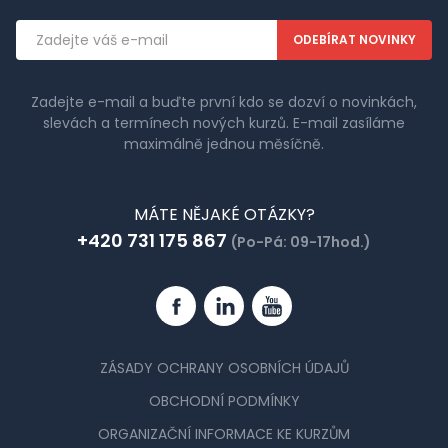
Emailová
adresa
Zadejte e-mail a buďte první kdo se dozví o novinkách,
slevách a termínech nových kurzů. E-mail zasíláme
maximálně jednou měsíčně.
MÁTE NĚJAKÉ OTÁZKY?
+420 731 175 867
(Po-Pá: 09-17hod.)
Facebook
Linkedin
YouTube
ZÁSADY OCHRANY OSOBNÍCH ÚDAJŮ
OBCHODNÍ PODMÍNKY
ORGANIZAČNÍ INFORMACE KE KURZŮM