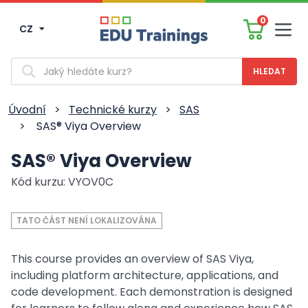
0
CZ
Men
Vyhledávání
Úvodní
>
Technické kurzy
>
SAS
>
SAS® Viya Overview
SAS® Viya Overview
Kód kurzu: VYOV0C
TATO ČÁST NENÍ LOKALIZOVÁNA
This course provides an overview of SAS Viya,
including platform architecture, applications, and
code development. Each demonstration is designed