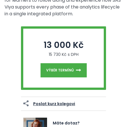
for learners to follow along and experience how SAS
Viya supports every phase of the analytics lifecycle
in a single integrated platform.
13 000 Kč
15 730 Kč s DPH
VÝBĚR TERMÍNŮ
Poslat kurz kolegovi
Máte dotaz?