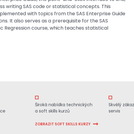
ss writing SAS code or statistical concepts. This
mplemented with topics from the SAS Enterprise Guide
ions. It also serves as a prerequisite for the SAS
ic Regression course, which teaches statistical
Široká nabídka technických
Skvělý záka
ace
a soft skills kurzů
servis
ZOBRAZIT SOFT SKILLS KURZY