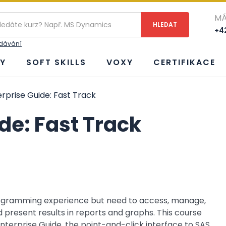
MÁ
+42
edávání
Y
SOFT SKILLS
VOXY
CERTIFIKACE
rprise Guide: Fast Track
de: Fast Track
programming experience but need to access, manage,
present results in reports and graphs. This course
nterprise Guide, the point-and-click interface to SAS,