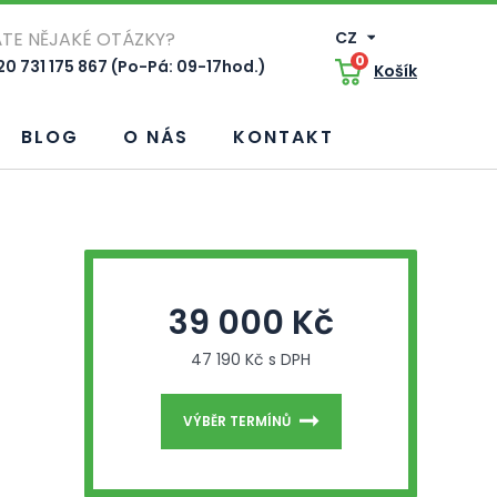
TE NĚJAKÉ OTÁZKY?
CZ
0
0 731 175 867 (Po-Pá: 09-17hod.)
Košík
BLOG
O NÁS
KONTAKT
39 000 Kč
47 190 Kč s DPH
VÝBĚR TERMÍNŮ