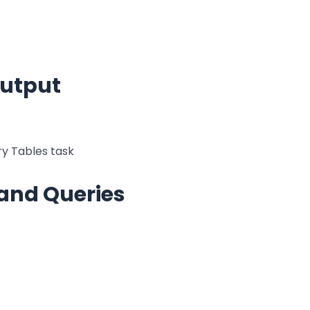
utput
y Tables task
 and Queries