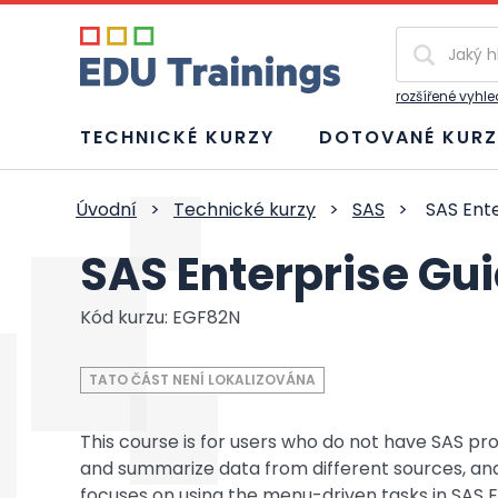
Vyhledávání
rozšířené vyhl
TECHNICKÉ KURZY
DOTOVANÉ KURZ
Úvodní
>
Technické kurzy
>
SAS
>
SAS Ente
SAS Enterprise Gui
Kód kurzu: EGF82N
TATO ČÁST NENÍ LOKALIZOVÁNA
This course is for users who do not have SAS 
and summarize data from different sources, and 
focuses on using the menu-driven tasks in SAS E