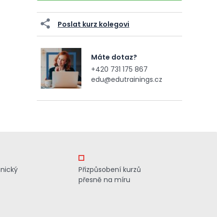
Poslat kurz kolegovi
Máte dotaz?
+420 731 175 867
edu@edutrainings.cz
znický
Přizpůsobení kurzů
přesně na míru