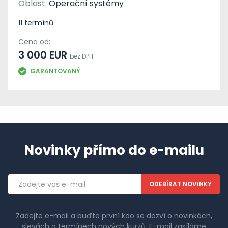
Oblast:
Operační systémy
11 termínů
Cena od:
3 000 EUR
bez DPH
GARANTOVANÝ
Novinky přímo do e-mailu
Emailová
adresa
Zadejte e-mail a buďte první kdo se dozví o novinkách,
slevách a termínech nových kurzů. E-mail zasíláme