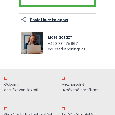
Poslat kurz kolegovi
Máte dotaz?
+420 731 175 867
edu@edutrainings.cz
Odborní
Mezinárodně
certifikovaní lektoři
uznávané certifikace
Široká nabídka technických
Skvělý zákaznický