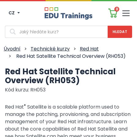
0
CZ
Men
Vyhledávání
Úvodní
>
Technické kurzy
>
Red Hat
>
Red Hat Satellite Technical Overview (RH053)
Red Hat Satellite Technical
Overview (RH053)
Kód kurzu: RH053
®
Red Hat
Satellite is a scalable platform used to
manage the patching, provisioning, and subscription
management of your Red Hat infrastructure. Learn
about the core capabilities of Red Hat Satellite and
see how Satellite can help meet your business