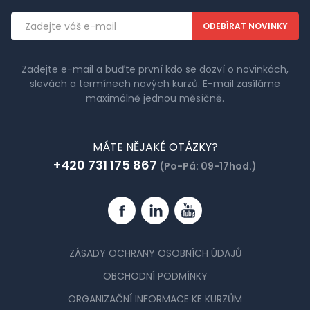
Emailová
adresa
Zadejte e-mail a buďte první kdo se dozví o novinkách,
slevách a termínech nových kurzů. E-mail zasíláme
maximálně jednou měsíčně.
MÁTE NĚJAKÉ OTÁZKY?
+420 731 175 867
(Po-Pá: 09-17hod.)
Facebook
Linkedin
YouTube
ZÁSADY OCHRANY OSOBNÍCH ÚDAJŮ
OBCHODNÍ PODMÍNKY
ORGANIZAČNÍ INFORMACE KE KURZŮM