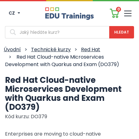
0
CZ
Men
Vyhledávání
Úvodní
>
Technické kurzy
>
Red Hat
>
Red Hat Cloud-native Microservices
Development with Quarkus and Exam (DO379)
Red Hat Cloud-native
Microservices Development
with Quarkus and Exam
(DO379)
Kód kurzu: DO379
Enterprises are moving to cloud-native