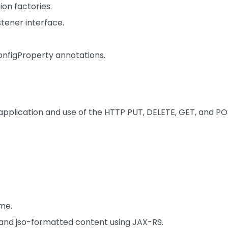
on factories.
tener interface.
nfigProperty annotations.
application and use of the HTTP PUT, DELETE, GET, and P
me.
and jso-formatted content using JAX-RS.