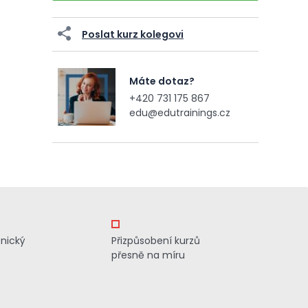
Poslat kurz kolegovi
Máte dotaz?
+420 731 175 867
edu@edutrainings.cz
znický
Přizpůsobení kurzů
přesně na míru