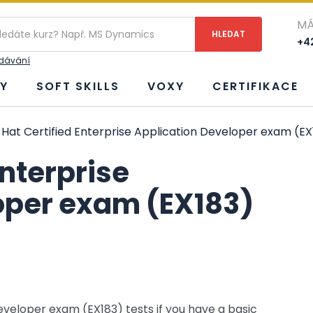
MÁ
+42
edávání
Y
SOFT SKILLS
VOXY
CERTIFIKACE
Hat Certified Enterprise Application Developer exam (EX
Enterprise
oper exam (EX183)
eveloper exam (EX183) tests if you have a basic