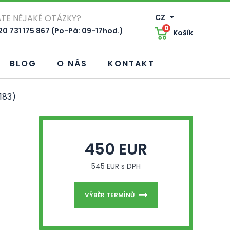
TE NĚJAKÉ OTÁZKY?
CZ
0
0 731 175 867 (Po-Pá: 09-17hod.)
Košík
BLOG
O NÁS
KONTAKT
183)
450 EUR
545 EUR s DPH
VÝBĚR TERMÍNŮ