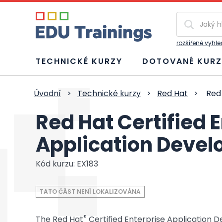
Vyhledávání
rozšířené vyhl
TECHNICKÉ KURZY
DOTOVANÉ KURZ
Úvodní
>
Technické kurzy
>
Red Hat
>
Red 
Red Hat Certified 
Application Devel
Kód kurzu: EX183
TATO ČÁST NENÍ LOKALIZOVÁNA
®
The Red Hat
Certified Enterprise Application D