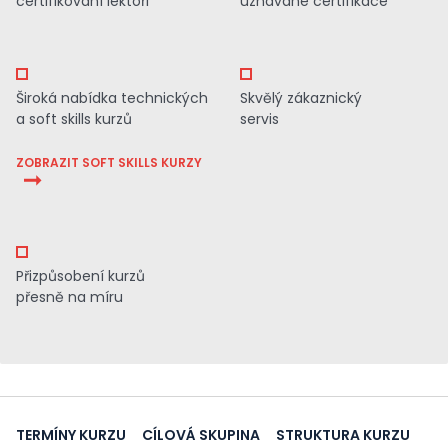
certifikovaní lektoři
uznávané certifikace
Široká nabídka technických
Skvělý zákaznický
a soft skills kurzů
servis
ZOBRAZIT SOFT SKILLS KURZY
Přizpůsobení kurzů
přesně na míru
TERMÍNY KURZU
CÍLOVÁ SKUPINA
STRUKTURA KURZU