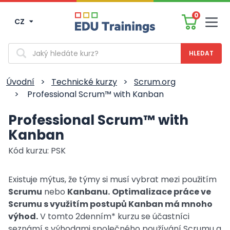
0
CZ
Men
Vyhledávání
Úvodní
>
Technické kurzy
>
Scrum.org
>
Professional Scrum™ with Kanban
Professional Scrum™ with
Kanban
Kód kurzu: PSK
Existuje mýtus, že týmy si musí vybrat mezi použitím
Scrumu
nebo
Kanbanu.
Optimalizace práce ve
Scrumu s využitím postupů Kanban má mnoho
výhod.
V tomto 2denním* kurzu se účastníci
seznámí s výhodami společného používání Scrumu a