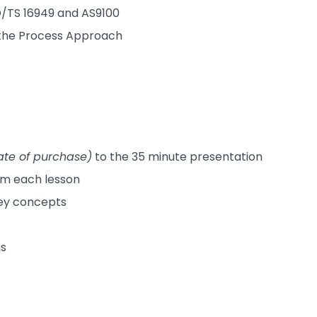
O/TS 16949 and AS9100
 the Process Approach
ate of purchase)
to the 35 minute presentation
om each lesson
key concepts
ns