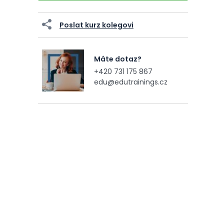
Poslat kurz kolegovi
Máte dotaz?
+420 731 175 867
edu@edutrainings.cz