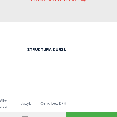
ZOBRAZIT SOFT SKILLS KURZY
STRUKTURA KURZU
élka
Jazyk
Cena bez DPH
urzu