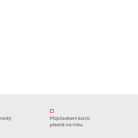
znický
Přizpůsobení kurzů
přesně na míru