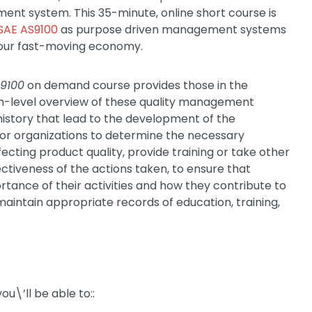
ent system. This 35-minute, online short course is
SAE AS9100
as purpose driven management systems
n our fast-moving economy.
S9100
on demand course provides those in the
gh-level overview of these quality management
 history that lead to the development of the
for organizations to determine the necessary
ting product quality, provide training or take other
ectiveness of the actions taken, to ensure that
tance of their activities and how they contribute to
maintain appropriate records of education, training,
ou\’ll be able to::