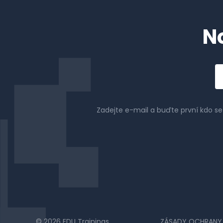
N
Em
a
Zadejte e-mail a buďte první kdo s
© 2026 EDU Trainings
ZÁSADY OCHRANY