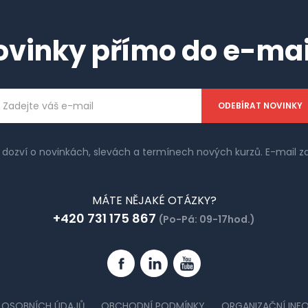
ovinky přímo do e-mai
ailová
dresa
e dozví o novinkách, slevách a termínech nových kurzů. E-mail
MÁTE NĚJAKÉ OTÁZKY?
+420 731 175 867
(Po-Pá: 09-17hod.)
Facebook
Linkedin
YouTube
 OSOBNÍCH ÚDAJŮ
OBCHODNÍ PODMÍNKY
ORGANIZAČNÍ INF