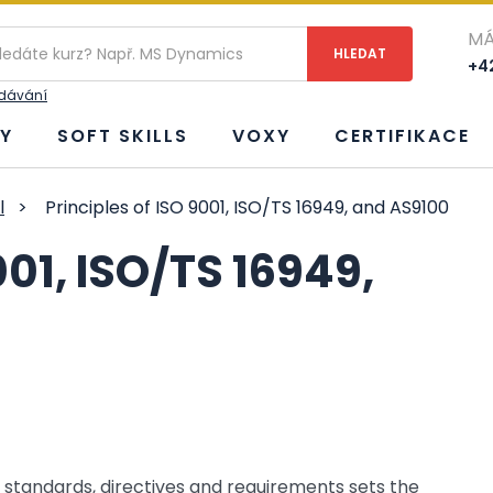
MÁ
+42
edávání
Y
SOFT SKILLS
VOXY
CERTIFIKACE
l
>
Principles of ISO 9001, ISO/TS 16949, and AS9100
001, ISO/TS 16949,
standards, directives and requirements sets the