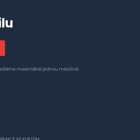
lu
 zasíláme maximálně jednou měsíčně.
ORMACE KE KURZŮM