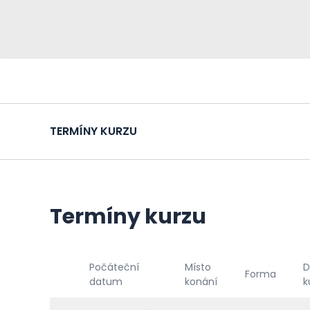
TERMÍNY KURZU
Termíny kurzu
Počáteční
Místo
D
Forma
datum
konání
k