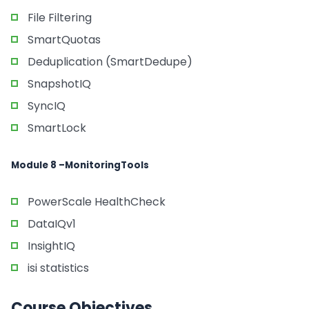
File Filtering
SmartQuotas
Deduplication (SmartDedupe)
SnapshotIQ
SyncIQ
SmartLock
Module 8 –MonitoringTools
PowerScale HealthCheck
DataIQv1
InsightIQ
isi statistics
Course Objectives