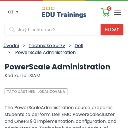
0
CZ
Men
Vyhledávání
Úvodní
>
Technické kurzy
>
Dell
>
PowerScale Administration
PowerScale Administration
Kód kurzu: ISIAM
TATO ČÁST NENÍ LOKALIZOVÁNA
The PowerScaleAdministration course prepares
students to perform Dell EMC PowerScalecluster
and OneFS 9.0 implementation, configuration, and