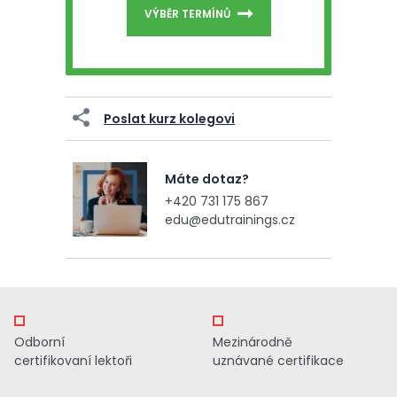
VÝBĚR TERMÍNŮ
Poslat kurz kolegovi
Máte dotaz?
+420 731 175 867
edu@edutrainings.cz
Odborní
Mezinárodně
certifikovaní lektoři
uznávané certifikace