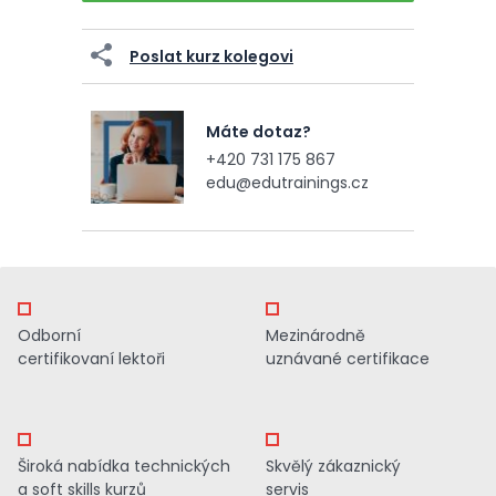
Poslat kurz kolegovi
Máte dotaz?
+420 731 175 867
edu@edutrainings.cz
Odborní
Mezinárodně
certifikovaní lektoři
uznávané certifikace
Široká nabídka technických
Skvělý zákaznický
a soft skills kurzů
servis