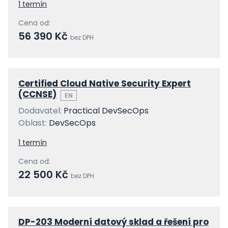
1 termín
Cena od:
56 390 Kč
bez DPH
Certified Cloud Native Security Expert
(CCNSE)
EN
Dodavatel:
Practical DevSecOps
Oblast:
DevSecOps
1 termín
Cena od:
22 500 Kč
bez DPH
DP-203 Moderní datový sklad a řešení pro