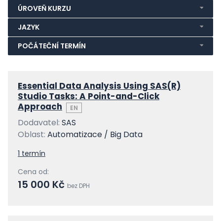
ÚROVEŇ KURZU
JAZYK
POČÁTEČNÍ TERMÍN
Essential Data Analysis Using SAS(R)
Studio Tasks: A Point-and-Click
Approach
EN
Dodavatel:
SAS
Oblast:
Automatizace / Big Data
1 termín
Cena od:
15 000 Kč
bez DPH