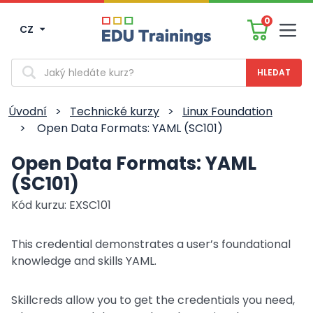
0
CZ
Men
Vyhledávání
Úvodní
>
Technické kurzy
>
Linux Foundation
>
Open Data Formats: YAML (SC101)
Open Data Formats: YAML
(SC101)
Kód kurzu: EXSC101
This credential demonstrates a user’s foundational
knowledge and skills YAML.
Skillcreds allow you to get the credentials you need,