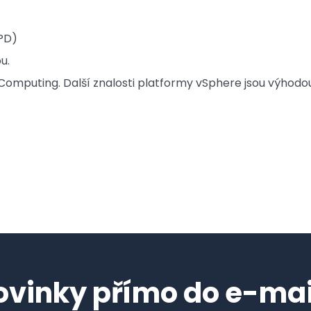
PD)
u.
Computing. Další znalosti platformy vSphere jsou výhodou
ovinky přímo do e-mai