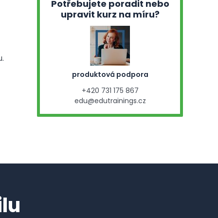
Potřebujete poradit nebo
upravit kurz na míru?
.
produktová podpora
+420 731 175 867
edu@edutrainings.cz
lu