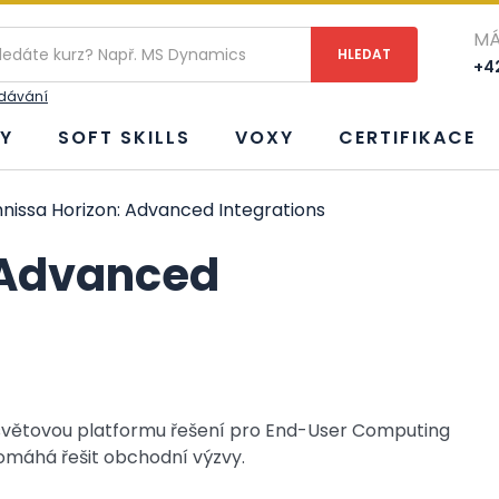
MÁ
+42
edávání
Y
SOFT SKILLS
VOXY
CERTIFIKACE
issa Horizon: Advanced Integrations
 Advanced
í světovou platformu řešení pro End-User Computing
pomáhá řešit obchodní výzvy.