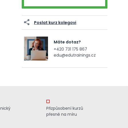
Poslat kurz kolegovi
Máte dotaz?
+420 731 175 867
edu@edutrainings.cz
znický
Přizpůsobení kurzů
přesně na míru