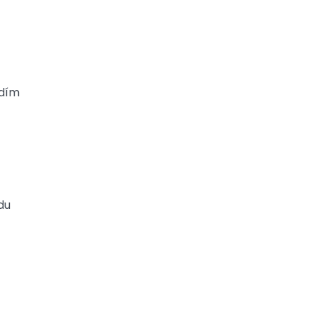
edím
du