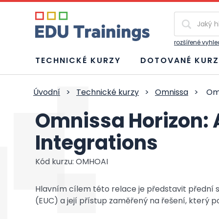
Vyhledávání
rozšířené vyhl
TECHNICKÉ KURZY
DOTOVANÉ KURZ
Úvodní
>
Technické kurzy
>
Omnissa
>
Omn
Omnissa Horizon:
Integrations
Kód kurzu: OMHOAI
Hlavním cílem této relace je představit předn
(EUC) a její přístup zaměřený na řešení, který 