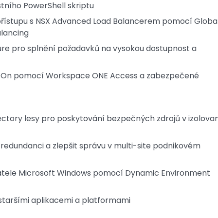
tního PowerShell skriptu
ní přístupu s NSX Advanced Load Balancerem pomocí Globa
alancing
ure pro splnění požadavků na vysokou dostupnost a
gn-On pomocí Workspace ONE Access a zabezpečené
ectory lesy pro poskytování bezpečných zdrojů v izolova
edundanci a zlepšit správu v multi-site podnikovém
uživatele Microsoft Windows pomocí Dynamic Environment
staršími aplikacemi a platformami