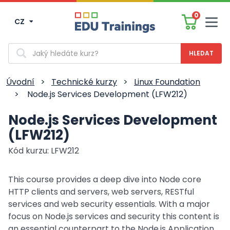
0
CZ
Men
Vyhledávání
Úvodní
>
Technické kurzy
>
Linux Foundation
>
Node.js Services Development (LFW212)
Node.js Services Development
(LFW212)
Kód kurzu: LFW212
This course provides a deep dive into Node core
HTTP clients and servers, web servers, RESTful
services and web security essentials. With a major
focus on Node.js services and security this content is
an essential counterpart to the Node.js Application