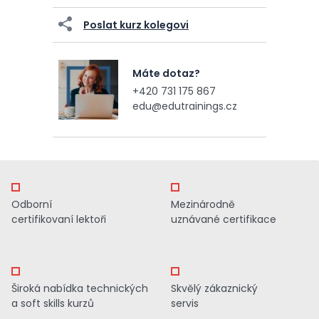
Poslat kurz kolegovi
Máte dotaz?
+420 731 175 867
edu@edutrainings.cz
Odborní
Mezinárodně
certifikovaní lektoři
uznávané certifikace
Široká nabídka technických
Skvělý zákaznický
a soft skills kurzů
servis