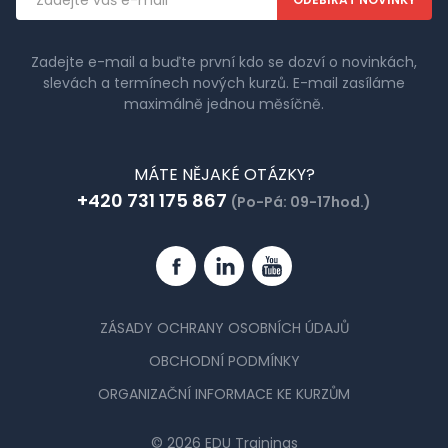
adresa
Zadejte e-mail a buďte první kdo se dozví o novinkách,
slevách a termínech nových kurzů. E-mail zasíláme
maximálně jednou měsíčně.
MÁTE NĚJAKÉ OTÁZKY?
+420 731 175 867
(Po-Pá: 09-17hod.)
Facebook
Linkedin
YouTube
ZÁSADY OCHRANY OSOBNÍCH ÚDAJŮ
OBCHODNÍ PODMÍNKY
ORGANIZAČNÍ INFORMACE KE KURZŮM
© 2026 EDU Trainings