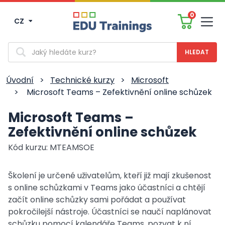
0
CZ
Men
Vyhledávání
Úvodní
>
Technické kurzy
>
Microsoft
>
Microsoft Teams – Zefektivnění online schůzek
Microsoft Teams –
Zefektivnění online schůzek
Kód kurzu: MTEAMSOE
Školení je určené uživatelům, kteří již mají zkušenost
s online schůzkami v Teams jako účastníci a chtějí
začít online schůzky sami pořádat a používat
pokročilejší nástroje. Účastníci se naučí naplánovat
schůzku pomocí kalendáře Teams, pozvat k ní