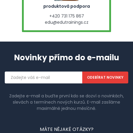
produktová podpora
+420 731 175 867
edu@edutrainings.cz
Novinky přímo do e-mailu
Emailová
adresa
Zadejte e-mail a buďte první kdo se dozví o novinkách,
slevách a termínech nových kurzů. E-mail zasíláme
maximálně jednou měsíčně.
MÁTE NĚJAKÉ OTÁZKY?