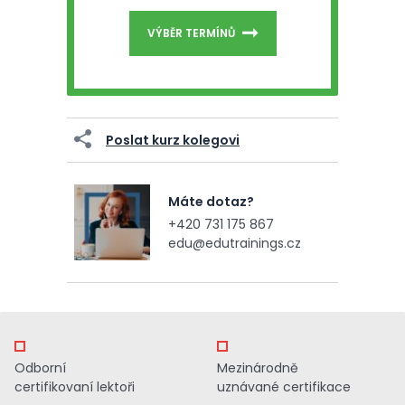
VÝBĚR TERMÍNŮ
Poslat kurz kolegovi
Máte dotaz?
+420 731 175 867
edu@edutrainings.cz
Odborní
Mezinárodně
certifikovaní lektoři
uznávané certifikace