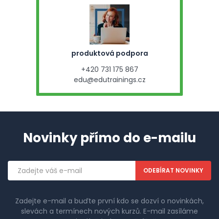
produktová podpora
+420 731 175 867
edu@edutrainings.cz
Novinky přímo do e-mailu
Emailová
adresa
Zadejte e-mail a buďte první kdo se dozví o novinkách,
slevách a termínech nových kurzů. E-mail zasíláme