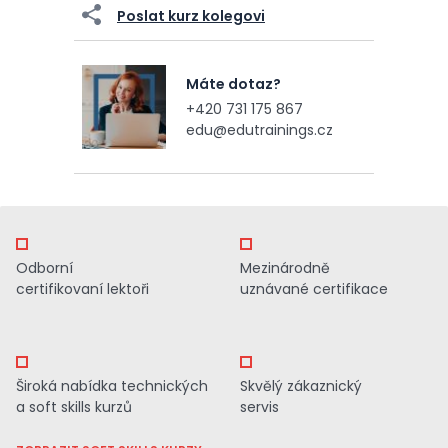
Poslat kurz kolegovi
Máte dotaz?
+420 731 175 867
edu@edutrainings.cz
Odborní
Mezinárodně
certifikovaní lektoři
uznávané certifikace
Široká nabídka technických
Skvělý zákaznický
a soft skills kurzů
servis