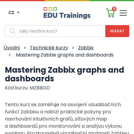
0
CZ
Men
Vyhledávání
Úvodní
>
Technické kurzy
>
Zabbix
>
Mastering Zabbix graphs and dashboards
Mastering Zabbix graphs and
dashboards
Kód kurzu: MZBBGD
Tento kurz se zaměřuje na osvojení vizualizačních
funkcí Zabbixu a nabízí praktické pokyny pro
navrhování intuitivních grafů, síťových map
a dashboardů pro monitorování a analýzu výkonu
systému. Prozkoumává vizualizační možnosti Zabbixu