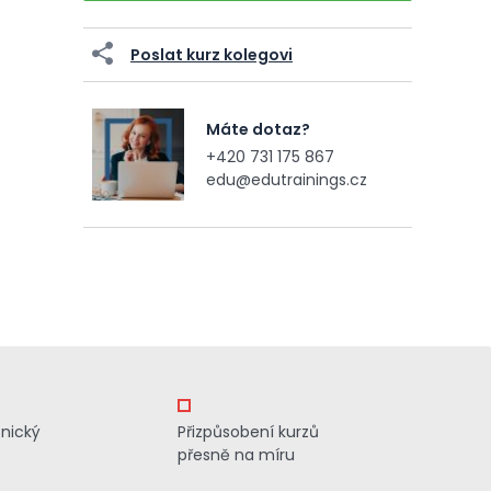
Poslat kurz kolegovi
Máte dotaz?
+420 731 175 867
edu@edutrainings.cz
znický
Přizpůsobení kurzů
přesně na míru