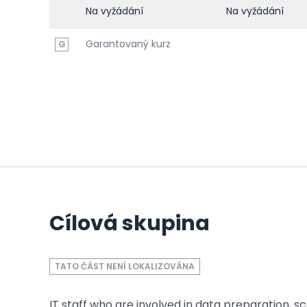
Na vyžádání
Na vyžádání
Garantovaný kurz
G
Cílová skupina
TATO ČÁST NENÍ LOKALIZOVÁNA
IT staff who are involved in data preparation, 