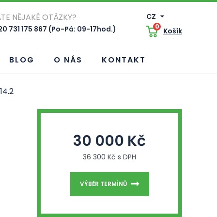
TE NĚJAKÉ OTÁZKY?
CZ
0
0 731 175 867 (Po-Pá: 09-17hod.)
Košík
BLOG
O NÁS
KONTAKT
14.2
30 000 Kč
36 300 Kč s DPH
VÝBĚR TERMÍNŮ