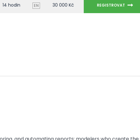
14 hodin
30 000 Kč
REGISTROVAT
EN
scoring, and automating reports; modelers who create the