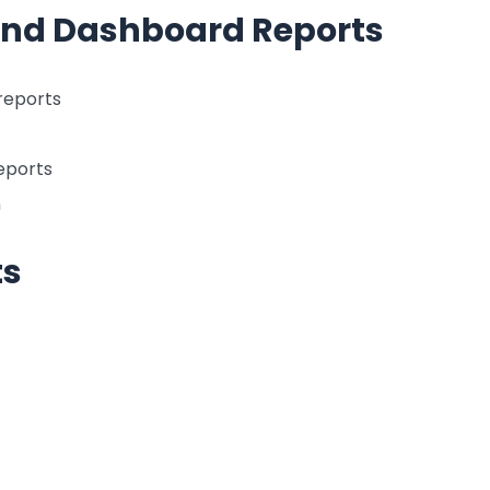
and Dashboard Reports
reports
eports
h
ts