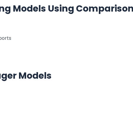
ng Models Using Compariso
ports
ager Models