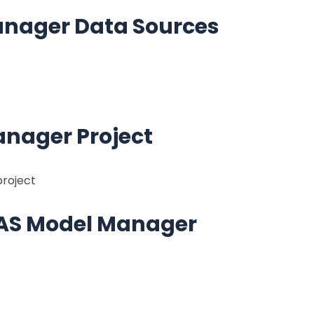
nager Data Sources
anager Project
project
SAS Model Manager