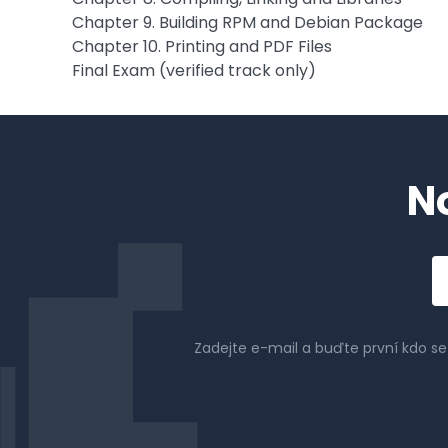
Chapter 9. Building RPM and Debian Package
Chapter 10. Printing and PDF Files
Final Exam (verified track only)
N
Em
a
Zadejte e-mail a buďte první kdo s