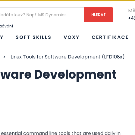
MÁ
+42
edávání
Y
SOFT SKILLS
VOXY
CERTIFIKACE
>
Linux Tools for Software Development (LFD108x)
oftware Development
ssential command line tools that are used daily in