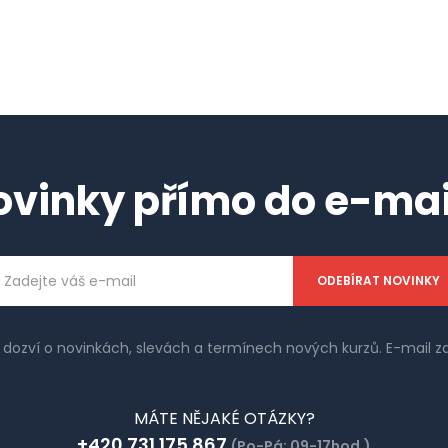
ovinky přímo do e-mai
ailová
dresa
e dozví o novinkách, slevách a termínech nových kurzů. E-mail
MÁTE NĚJAKÉ OTÁZKY?
+420 731 175 867
(Po-Pá: 09-17hod.)