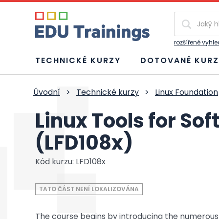
Vyhledávání
rozšířené vyhl
TECHNICKÉ KURZY
DOTOVANÉ KURZ
Úvodní
>
Technické kurzy
>
Linux Foundation
Linux Tools for S
(LFD108x)
Kód kurzu: LFD108x
TATO ČÁST NENÍ LOKALIZOVÁNA
The course begins by introducing the numerous e