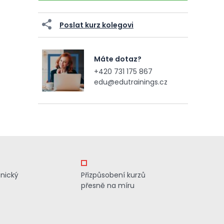
Poslat kurz kolegovi
Máte dotaz?
+420 731 175 867
edu@edutrainings.cz
znický
Přizpůsobení kurzů
přesně na míru