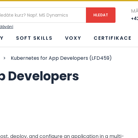
MÁ
+42
edávání
Y
SOFT SKILLS
VOXY
CERTIFIKACE
>
Kubernetes for App Developers (LFD459)
p Developers
ost, deploy, and configure an application in a multi-