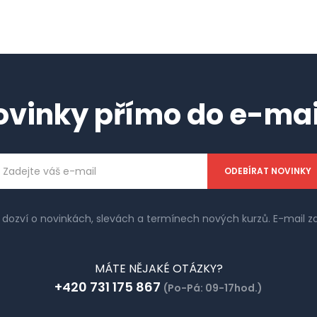
ovinky přímo do e-mai
ailová
dresa
e dozví o novinkách, slevách a termínech nových kurzů. E-mail
MÁTE NĚJAKÉ OTÁZKY?
+420 731 175 867
(Po-Pá: 09-17hod.)