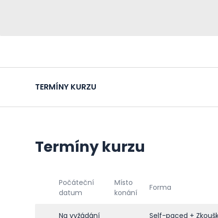
TERMÍNY KURZU
Termíny kurzu
Počáteční
Místo
Forma
datum
konání
Na vyžádání
Self-paced + Zkouš