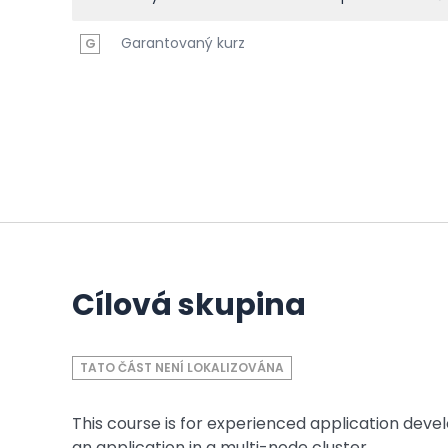
Garantovaný kurz
G
Cílová skupina
TATO ČÁST NENÍ LOKALIZOVÁNA
This course is for experienced application deve
an application in a multi-node cluster.