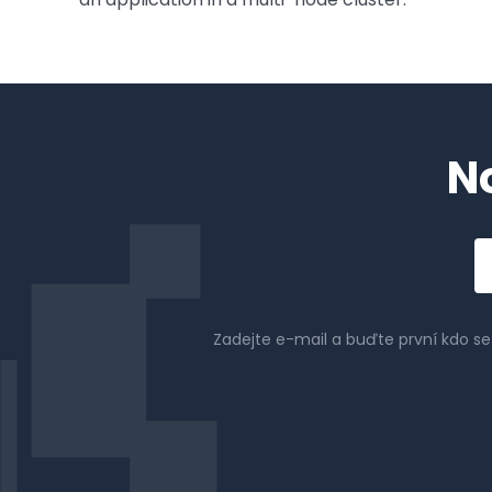
N
Em
a
Zadejte e-mail a buďte první kdo s