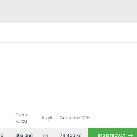
Délka
Jazyk
Cena bez DPH
kurzu
ka
365 dnů
74 400 Kč
REGISTROVAT
EN