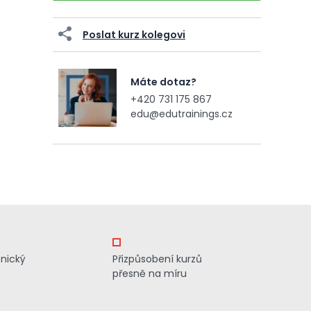
Poslat kurz kolegovi
Máte dotaz?
+420 731 175 867
edu@edutrainings.cz
znický
Přizpůsobení kurzů
přesně na míru