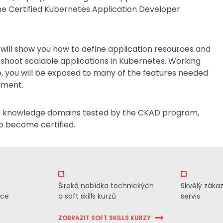
 the Certified Kubernetes Application Developer
e will show you how to define application resources and
leshoot scalable applications in Kubernetes. Working
e, you will be exposed to many of the features needed
nment.
the knowledge domains tested by the CKAD program,
 to become certified.
Široká nabídka technických
Skvělý záka
ace
a soft skills kurzů
servis
ZOBRAZIT SOFT SKILLS KURZY