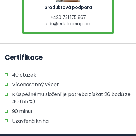
produktová podpora
+420 731 175 867
edu@edutrainings.cz
Certifikace
40 otázek
Vícenásobný výběr
K úspěšnému složení je potřeba získat 26 bodů ze
40 (65 %)
90 minut
Uzavřená kniha.