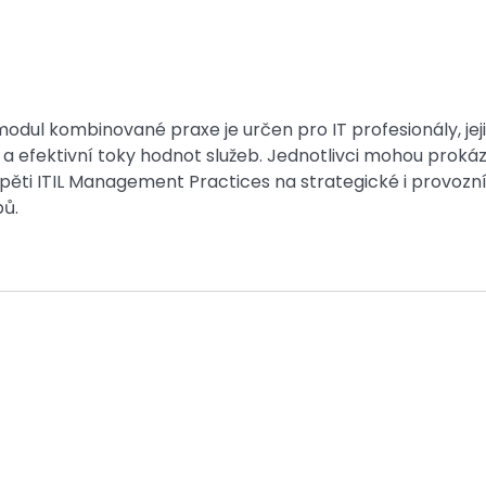
l modul kombinované praxe je určen pro IT profesionály, jej
í a efektivní toky hodnot služeb. Jednotlivci mohou proká
ěti ITIL Management Practices na strategické i provozn
pů.