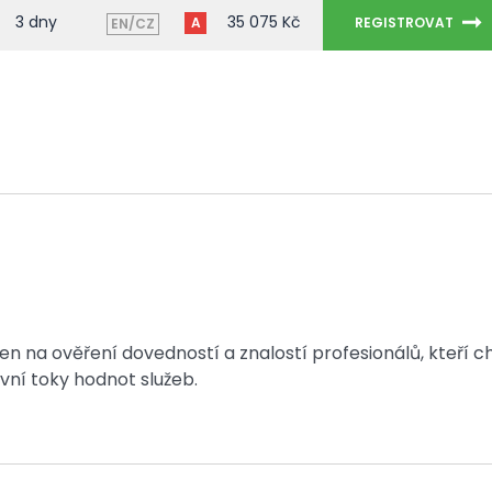
3 dny
35 075 Kč
A
REGISTROVAT
EN/CZ
 na ověření dovedností a znalostí profesionálů, kteří ch
vní toky hodnot služeb.