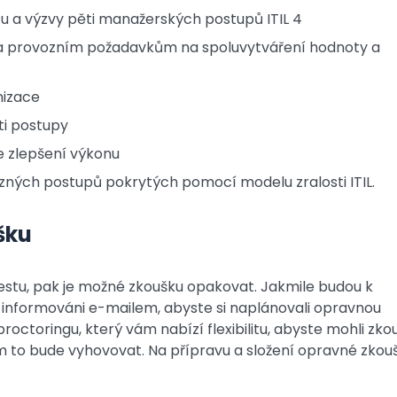
tu a výzvy pěti manažerských postupů ITIL 4
ým a provozním požadavkům na spoluvytváření hodnoty a
nizace
ti postupy
e zlepšení výkonu
ůzných postupů pokrytých pomocí modelu zralosti ITIL.
šku
stu, pak je možné zkoušku opakovat. Jakmile budou k
te informováni e-mailem, abyste si naplánovali opravnou
octoringu, který vám nabízí flexibilitu, abyste mohli zko
m to bude vyhovovat. Na přípravu a složení opravné zkou