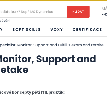
MÁ
+42
edávání
Y
SOFT SKILLS
VOXY
CERTIFIKACE
Specialist: Monitor, Support and Fulfill + exam and retake
 Monitor, Support and
 retake
ové koncepty pěti ITIL praktik: