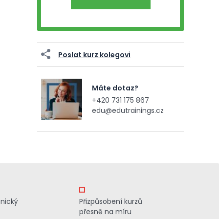
Poslat kurz kolegovi
Máte dotaz?
+420 731 175 867
edu@edutrainings.cz
znický
Přizpůsobení kurzů
přesně na míru