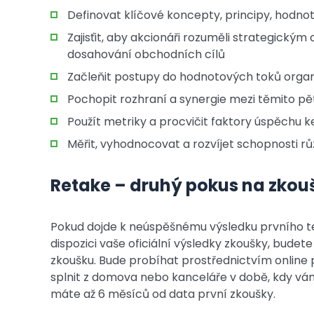
Definovat klíčové koncepty, principy, hodno
Zajisťit, aby akcionáři rozuměli strategick
dosahování obchodních cílů
Začleňit postupy do hodnotových toků orga
Pochopit rozhraní a synergie mezi těmito pě
Použít metriky a procvičit faktory úspěchu k
Měřit, vyhodnocovat a rozvíjet schopnosti r
Retake – druhý pokus na zkou
Pokud dojde k neúspěšnému výsledku prvního te
dispozici vaše oficiální výsledky zkoušky, bude
zkoušku. Bude probíhat prostřednictvím online pr
splnit z domova nebo kanceláře v době, kdy vá
máte až 6 měsíců od data první zkoušky.