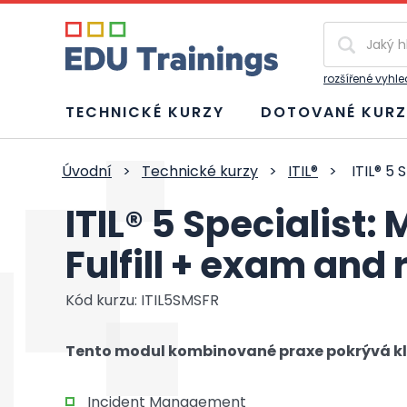
Vyhledávání
rozšířené vyhl
TECHNICKÉ KURZY
DOTOVANÉ KURZ
Úvodní
>
Technické kurzy
>
ITIL®
>
ITIL® 5 
ITIL® 5 Specialist:
Fulfill + exam and
Kód kurzu: ITIL5SMSFR
Tento modul kombinované praxe pokrývá klíč
Incident Management