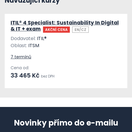
Navazující kurzy
ITIL® 4 Specialist: Sustainability In Digital
& IT + exam
AKČNÍ CENA
EN/CZ
Dodavatel:
ITIL®
Oblast:
ITSM
7 termínů
Cena od:
33 465 Kč
bez DPH
Novinky přímo do e-mailu