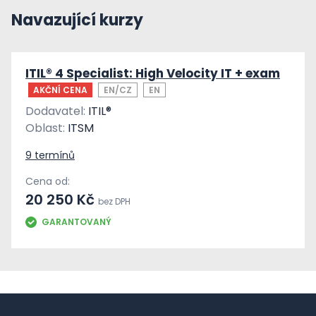
Navazující kurzy
ITIL® 4 Specialist: High Velocity IT + exam
AKČNÍ CENA
EN/CZ
EN
Dodavatel:
ITIL®
Oblast:
ITSM
9 termínů
Cena od:
20 250 Kč
bez DPH
GARANTOVANÝ