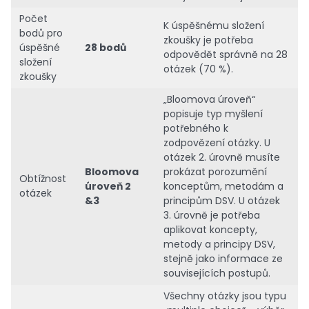
Počet
K úspěšnému složení
bodů pro
zkoušky je potřeba
úspěšné
28 bodů
odpovědět správně na 28
složení
otázek (70 %).
zkoušky
„Bloomova úroveň“
popisuje typ myšlení
potřebného k
zodpovězení otázky. U
otázek 2. úrovně musíte
Bloomova
prokázat porozumění
Obtížnost
úroveň 2
konceptům, metodám a
otázek
&3
principům DSV. U otázek
3. úrovně je potřeba
aplikovat koncepty,
metody a principy DSV,
stejně jako informace ze
souvisejících postupů.
Všechny otázky jsou typu