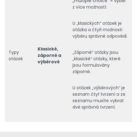
„multiple choice“ = výběr
z více možností.
U „klasických“ otázek je
otázka a čtyři možnosti
výběru správné odpovědi.
Klasické,
Typy
„Záporné“ otázky jsou
záporné a
otázek
„klasické“ otázky, které
výběrové
jsou formulovány
záporně.
U otázek „výběrových“ je
seznam čtyř tvrzení a ze
seznamu musíte vybrat
dvě správná tvrzení.