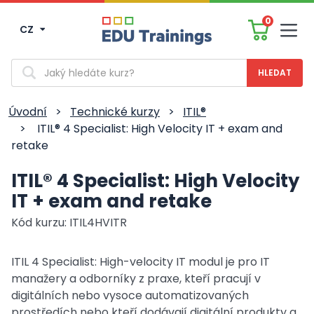
0
CZ
Men
Vyhledávání
Úvodní
>
Technické kurzy
>
ITIL®
>
ITIL® 4 Specialist: High Velocity IT + exam and
retake
ITIL® 4 Specialist: High Velocity
IT + exam and retake
Kód kurzu: ITIL4HVITR
ITIL 4 Specialist: High-velocity IT modul je pro IT
manažery a odborníky z praxe, kteří pracují v
digitálních nebo vysoce automatizovaných
prostředích nebo kteří dodávají digitální produkty a