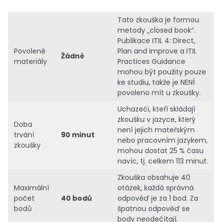
Tato zkouška je formou
metody „closed book“.
Publikace ITIL 4: Direct,
Povolené
Plan and Improve a ITIL
Žádné
materiály
Practices Guidance
mohou být použity pouze
ke studiu, takže je NENÍ
povoleno mít u zkoušky.
Uchazeči, kteří skládají
zkoušku v jazyce, který
Doba
není jejich mateřským
trvání
90 minut
nebo pracovním jazykem,
zkoušky
mohou dostat 25 % času
navíc, tj. celkem 113 minut.
Zkouška obsahuje 40
Maximální
otázek, každá správná
počet
40 bodů
odpověď je za 1 bod. Za
bodů
špatnou odpověď se
body neodečítají.