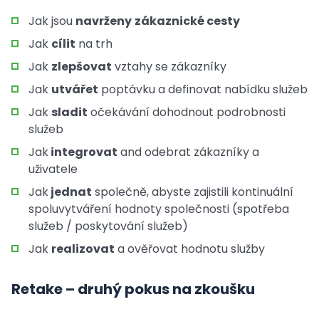
Jak jsou
navrženy
zákaznické cesty
Jak
cílit
na trh
Jak
zlepšovat
vztahy se zákazníky
Jak
utvářet
poptávku a definovat nabídku služeb
Jak
sladit
očekávání dohodnout podrobnosti
služeb
Jak
integrovat
and odebrat zákazníky a
uživatele
Jak
jednat
společně, abyste zajistili kontinuální
spoluvytváření hodnoty společnosti (spotřeba
služeb / poskytování služeb)
Jak
realizovat
a ověřovat hodnotu služby
Retake – druhý pokus na zkoušku