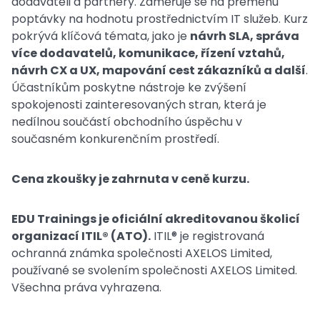
dodavateli a partnery. Zaměřuje se na přeměnu
poptávky na hodnotu prostřednictvím IT služeb. Kurz
pokrývá klíčová témata, jako je
návrh SLA, správa
více dodavatelů, komunikace, řízení vztahů,
návrh CX a UX, mapování cest zákazníků a další
.
Účastníkům poskytne nástroje ke zvýšení
spokojenosti zainteresovaných stran, která je
nedílnou součástí obchodního úspěchu v
současném konkurenčním prostředí.
Cena zkoušky je zahrnuta v ceně kurzu.
EDU Trainings je oficiální akreditovanou školicí
organizací ITIL® (ATO).
ITIL® je registrovaná
ochranná známka společnosti AXELOS Limited,
používané se svolením společnosti AXELOS Limited.
Všechna práva vyhrazena.