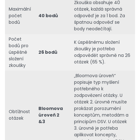
Zkouška obsahuje 40
Maximální
otázek, každá správná
počet
40 bodů
odpověď je za 1 bod. Za
bodů
špatnou odpověď se
body neodečítají.
Počet
K úspěšnému složení
bodů pro
zkoušky je potřeba
úspěšné
26 bodů
odpovědět správně na 26
složení
otázek (65 %).
zkoušky
„Bloomova úroveň“
popisuje typ myšlení
potřebného k
zodpovězení otázky. U
otázek 2. úrovně musíte
Bloomova
prokázat porozumění
Obtížnost
úroveň 2
konceptům, metodám a
otázek
&3
principům DSV. U otázek
3. úrovně je potřeba
aplikovat koncepty,