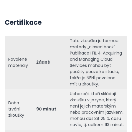
Certifikace
Tato zkouška je formou
metody „closed book“.
Publikace ITIL 4: Acquiring
Povolené
and Managing Cloud
Žádné
materiály
Services mohou být
použity pouze ke studiu,
takže je NENÍ povoleno
mít u zkoušky.
Uchazeči, kteří skládají
zkoušku v jazyce, který
Doba
není jejich mateřským
trvání
90 minut
nebo pracovním jazykem,
zkoušky
mohou dostat 25 % času
navíc, tj. celkem 113 minut.