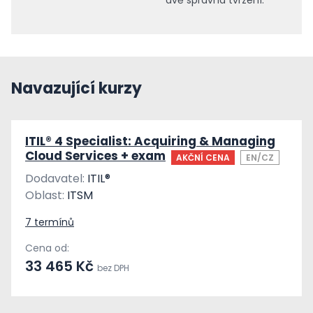
dvě správná tvrzení.
Navazující kurzy
ITIL® 4 Specialist: Acquiring & Managing
Cloud Services + exam
AKČNÍ CENA
EN/CZ
Dodavatel:
ITIL®
Oblast:
ITSM
7 termínů
Cena od:
33 465 Kč
bez DPH