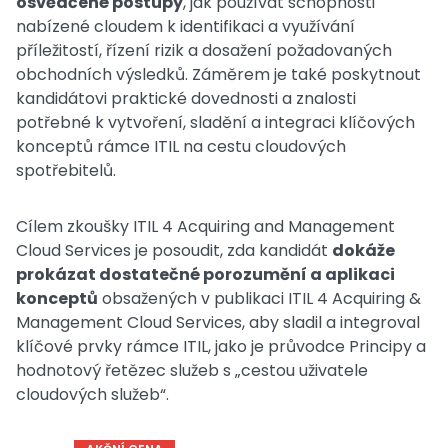
osvědčené postupy
, jak používat schopnosti
nabízené cloudem k identifikaci a využívání
příležitostí, řízení rizik a dosažení požadovaných
obchodních výsledků. Záměrem je také poskytnout
kandidátovi praktické dovednosti a znalosti
potřebné k vytvoření, sladění a integraci klíčových
konceptů rámce ITIL na cestu cloudových
spotřebitelů.
Cílem zkoušky ITIL 4 Acquiring and Management
Cloud Services je posoudit, zda kandidát
dokáže
prokázat dostatečné porozumění a aplikaci
konceptů
obsažených v publikaci ITIL 4 Acquiring &
Management Cloud Services, aby sladil a integroval
klíčové prvky rámce ITIL, jako je průvodce Principy a
hodnotový řetězec služeb s „cestou uživatele
cloudových služeb“.