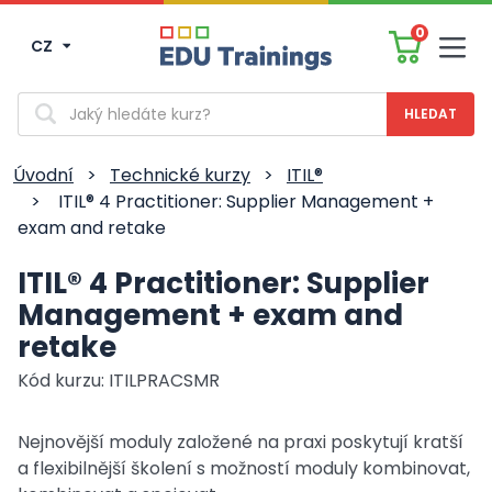
0
CZ
Men
Vyhledávání
Úvodní
>
Technické kurzy
>
ITIL®
>
ITIL® 4 Practitioner: Supplier Management +
exam and retake
ITIL® 4 Practitioner: Supplier
Management + exam and
retake
Kód kurzu: ITILPRACSMR
Nejnovější moduly založené na praxi poskytují kratší
a flexibilnější školení s možností moduly kombinovat,