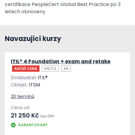
certifikace PeopleCert Global Best Practice po 3
letech obnoveny.
Navazující kurzy
ITIL® 4 Foundation + exam and retake
AKČNÍ CENA
EN/CZ
EN
Dodavatel:
ITIL®
Oblast:
ITSM
20 termínů
Cena od:
21 250 Kč
bez DPH
GARANTOVANÝ