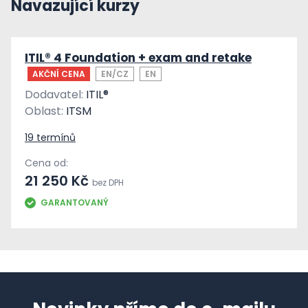
Navazující kurzy
ITIL® 4 Foundation + exam and retake
AKČNÍ CENA
EN/CZ
EN
Dodavatel:
ITIL®
Oblast:
ITSM
19 termínů
Cena od:
21 250 Kč
bez DPH
GARANTOVANÝ